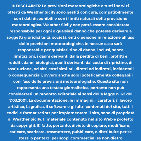
© DISCLAIMER Le previsioni meteorologiche e tutti i servizi
offerti da Weather Sicily sono gestiti con cura, compatibilmente
con i dati disponibili e con i limiti naturali della previsione
meteorologica. Weather Sicily non potrà essere considerata
responsabile per ogni o qualsiasi danno che potesse derivare a
soggetti giuridici terzi, società, enti o persone in relazione all'uso
delle previsioni meteorologiche. In nessun caso sarà
responsabile per qualsiasi tipo di danno, inclusi, senza
limitazioni, i danni derivanti dalla perdita di beni, profitti e
redditi, danni biologici, quelli derivanti dal costo di ripristino, di
sostituzione, od altri costi similari, diretti od indiretti, incidentali
o consequenziali, ovvero anche solo ipoteticamente collegabili
con l’uso delle previsioni meteorologiche. Questo sito non
rappresenta una testata giornalistica, pertanto non può
considerarsi un prodotto editoriale ai sensi della legge n. 62 del
7.03.2001. La documentazione, le immagini, i caratteri, il lavoro
artistico, la grafica, il software e gli altri contenuti del sito, tutti i
codici e format scripts per implementare il sito, sono di proprietà
di Weather Sicily. Il materiale contenuto nel sito Web è protetto
da copyright. E' fatto, pertanto, divieto di copiare, modificare,
caricare, scaricare, trasmettere, pubblicare, o distribuire per se
stessi o per terzi per scopi commerciali se non dietro