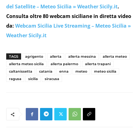
del Satellite – Meteo Sicilia » Weather Sicily.it
.
Consulta oltre 80 webcam siciliane in diretta video
da:
Webcam Sicilia Live Streaming – Meteo Sicilia »
Weather Sicily.it
TAGS
agrigento
allerta
allerta messina
allerta meteo
allerta meteo sicilia
allerta palermo
allerta trapani
caltanissetta
catania
enna
meteo
meteo sicilia
ragusa
sicilia
siracusa