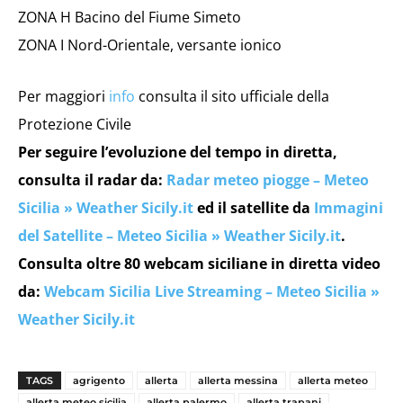
ZONA H Bacino del Fiume Simeto
ZONA I Nord-Orientale, versante ionico
Per maggiori
info
consulta il sito ufficiale della
Protezione Civile
Per seguire l’evoluzione del tempo in diretta,
consulta il radar da:
Radar meteo piogge – Meteo
Sicilia » Weather Sicily.it
ed il satellite da
Immagini
del Satellite – Meteo Sicilia » Weather Sicily.it
.
Consulta oltre 80 webcam siciliane in diretta video
da:
Webcam Sicilia Live Streaming – Meteo Sicilia »
Weather Sicily.it
TAGS
agrigento
allerta
allerta messina
allerta meteo
allerta meteo sicilia
allerta palermo
allerta trapani