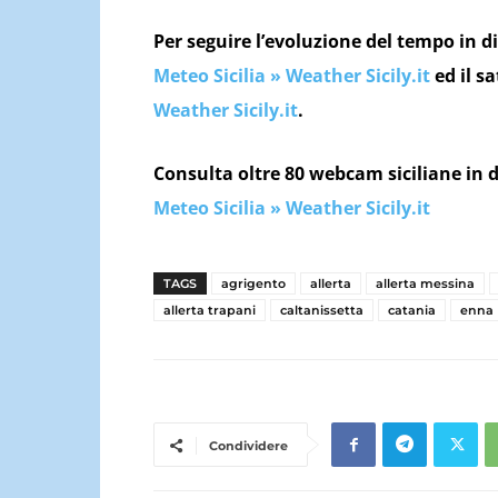
Per seguire l’evoluzione del tempo in di
Meteo Sicilia » Weather Sicily.it
ed il sa
Weather Sicily.it
.
Consulta oltre 80 webcam siciliane in d
Meteo Sicilia » Weather Sicily.it
TAGS
agrigento
allerta
allerta messina
allerta trapani
caltanissetta
catania
enna
Condividere