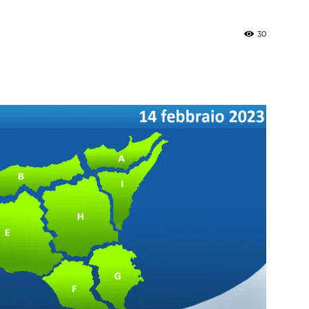
30
»
Weather
Sicily.it