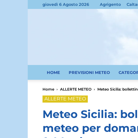
giovedì 6 Agosto 2026
Agrigento
Calta
HOME
PREVISIONI METEO
CATEGO
Home
ALLERTE METEO
Meteo Sicilia: bollett
ALLERTE METEO
Meteo Sicilia: bol
meteo per doman