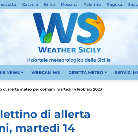
nissetta
Catania
Enna
Messina
Palermo
Ragusa
Sira
RIE NEWS
WEBCAM WS
DIRETTA METEO
SERVIZI 
Meteo
ino di allerta meteo per domani, martedì 14 febbraio 2023
lettino di allerta
i, martedì 14
Sicilia