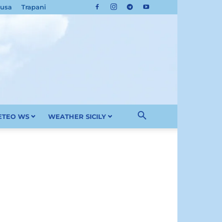
cusa
Trapani
METEO WS
WEATHER SICILY