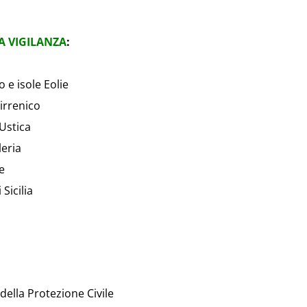
A VIGILANZA
:
 e isole Eolie
irrenico
Ustica
leria
e
Sicilia
 della Protezione Civile