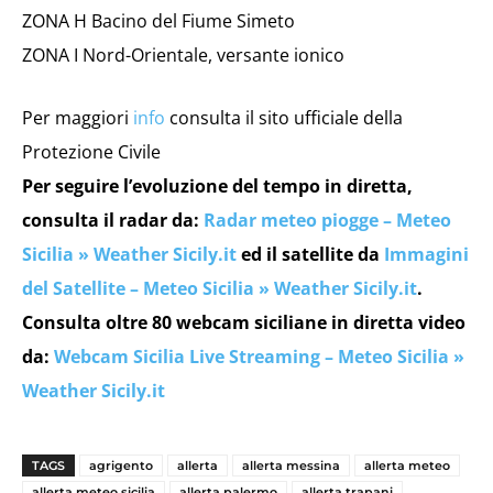
ZONA H Bacino del Fiume Simeto
ZONA I Nord-Orientale, versante ionico
Per maggiori
info
consulta il sito ufficiale della
Protezione Civile
Per seguire l’evoluzione del tempo in diretta,
consulta il radar da:
Radar meteo piogge – Meteo
Sicilia » Weather Sicily.it
ed il satellite da
Immagini
del Satellite – Meteo Sicilia » Weather Sicily.it
.
Consulta oltre 80 webcam siciliane in diretta video
da:
Webcam Sicilia Live Streaming – Meteo Sicilia »
Weather Sicily.it
TAGS
agrigento
allerta
allerta messina
allerta meteo
allerta meteo sicilia
allerta palermo
allerta trapani