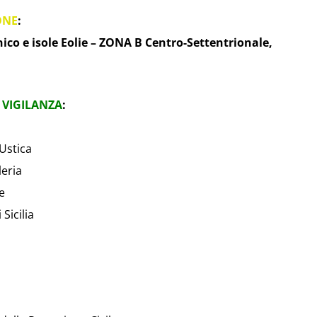
ONE
:
ico e isole Eolie – ZONA B Centro-Settentrionale,
 VIGILANZA
:
Ustica
leria
e
Sicilia