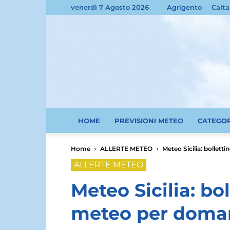
venerdì 7 Agosto 2026
Agrigento
Calta
HOME
PREVISIONI METEO
CATEGO
Home
ALLERTE METEO
Meteo Sicilia: bollett
ALLERTE METEO
Meteo Sicilia: bol
meteo per doman