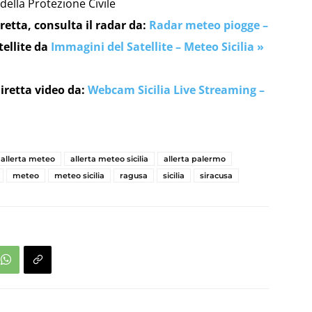
 della Protezione Civile
retta, consulta il radar da:
Radar meteo piogge –
tellite da
Immagini del Satellite – Meteo Sicilia »
iretta video da:
Webcam Sicilia Live Streaming –
allerta meteo
allerta meteo sicilia
allerta palermo
meteo
meteo sicilia
ragusa
sicilia
siracusa