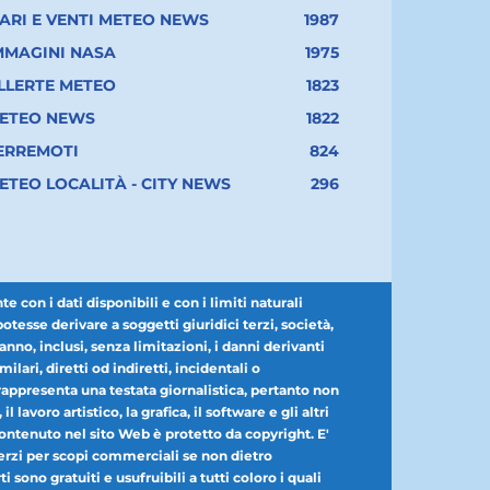
ARI E VENTI METEO NEWS
1987
MMAGINI NASA
1975
LLERTE METEO
1823
ETEO NEWS
1822
ERREMOTI
824
ETEO LOCALITÀ - CITY NEWS
296
con i dati disponibili e con i limiti naturali
esse derivare a soggetti giuridici terzi, società,
nno, inclusi, senza limitazioni, i danni derivanti
milari, diretti od indiretti, incidentali o
appresenta una testata giornalistica, pertanto non
lavoro artistico, la grafica, il software e gli altri
 contenuto nel sito Web è protetto da copyright. E'
r terzi per scopi commerciali se non dietro
 sono gratuiti e usufruibili a tutti coloro i quali