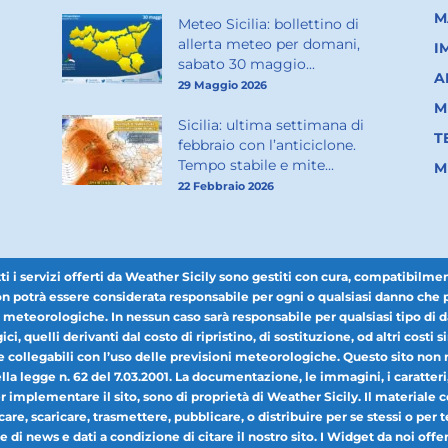
M
Meteo Sicilia: bollettino di
allerta meteo per domani,
I
sabato 30 maggio...
A
29 Maggio 2026
M
Sicilia: ultima settimana di
T
febbraio con l’anticiclone.
Tempo stabile e mite...
M
22 Febbraio 2026
 servizi offerti da Weather Sicily sono gestiti con cura, compatibilmente 
 potrà essere considerata responsabile per ogni o qualsiasi danno che pot
i meteorologiche. In nessun caso sarà responsabile per qualsiasi tipo di da
ici, quelli derivanti dal costo di ripristino, di sostituzione, od altri costi si
collegabili con l’uso delle previsioni meteorologiche. Questo sito non r
a legge n. 62 del 7.03.2001. La documentazione, le immagini, i caratteri, il 
per implementare il sito, sono di proprietà di Weather Sicily. Il materiale
icare, scaricare, trasmettere, pubblicare, o distribuire per se stessi o pe
 di news e dati a condizione di citare il nostro sito. I Widget da noi offerti