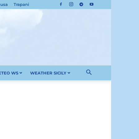
cusa
Trapani
METEO WS
WEATHER SICILY