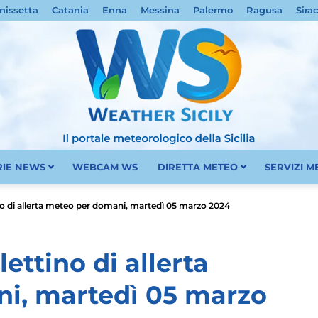
nissetta
Catania
Enna
Messina
Palermo
Ragusa
Sira
RIE NEWS
WEBCAM WS
DIRETTA METEO
SERVIZI 
Meteo
ino di allerta meteo per domani, martedì 05 marzo 2024
lettino di allerta
i, martedì 05 marzo
Sicilia