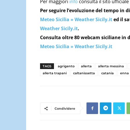
Per maggiori
info
consulta il sito ufficiale
Per seguire l’evoluzione del tempo in di
Meteo Sicilia » Weather Sicily.it
ed il sa
Weather Sicily.it
.
Consulta oltre 80 webcam siciliane in d
Meteo Sicilia » Weather Sicily.it
TAGS
agrigento
allerta
allerta messina
allerta trapani
caltanissetta
catania
enna
Condividere