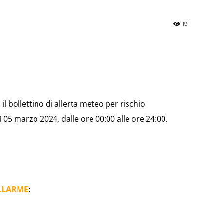
19
»
il bollettino di allerta meteo per rischio
Weather
05 marzo 2024, dalle ore 00:00 alle ore 24:00.
Sicily.it
LLARME
: