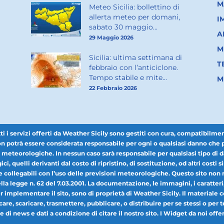
M
Meteo Sicilia: bollettino di
allerta meteo per domani,
I
sabato 30 maggio...
A
29 Maggio 2026
M
Sicilia: ultima settimana di
T
febbraio con l’anticiclone.
Tempo stabile e mite...
M
22 Febbraio 2026
 servizi offerti da Weather Sicily sono gestiti con cura, compatibilmente 
 potrà essere considerata responsabile per ogni o qualsiasi danno che pot
i meteorologiche. In nessun caso sarà responsabile per qualsiasi tipo di da
ici, quelli derivanti dal costo di ripristino, di sostituzione, od altri costi si
collegabili con l’uso delle previsioni meteorologiche. Questo sito non r
a legge n. 62 del 7.03.2001. La documentazione, le immagini, i caratteri, il 
per implementare il sito, sono di proprietà di Weather Sicily. Il materiale
icare, scaricare, trasmettere, pubblicare, o distribuire per se stessi o pe
 di news e dati a condizione di citare il nostro sito. I Widget da noi offerti