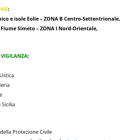
ONE
:
ico e isole Eolie – ZONA B Centro-Settentrionale,
l Fiume Simeto – ZONA I Nord-Orientale,
 VIGILANZA
:
Ustica
leria
e
Sicilia
 della Protezione Civile