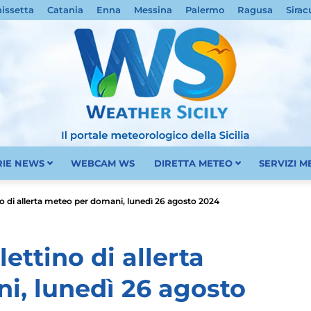
nissetta
Catania
Enna
Messina
Palermo
Ragusa
Sirac
RIE NEWS
WEBCAM WS
DIRETTA METEO
SERVIZI 
Meteo
ino di allerta meteo per domani, lunedì 26 agosto 2024
lettino di allerta
i, lunedì 26 agosto
Sicilia