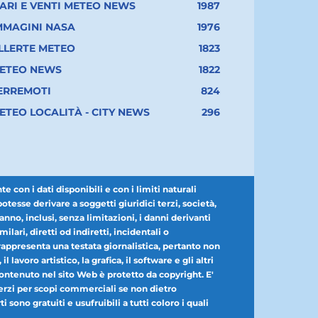
ARI E VENTI METEO NEWS
1987
MMAGINI NASA
1976
LLERTE METEO
1823
ETEO NEWS
1822
ERREMOTI
824
ETEO LOCALITÀ - CITY NEWS
296
con i dati disponibili e con i limiti naturali
esse derivare a soggetti giuridici terzi, società,
nno, inclusi, senza limitazioni, i danni derivanti
milari, diretti od indiretti, incidentali o
appresenta una testata giornalistica, pertanto non
lavoro artistico, la grafica, il software e gli altri
 contenuto nel sito Web è protetto da copyright. E'
r terzi per scopi commerciali se non dietro
 sono gratuiti e usufruibili a tutti coloro i quali