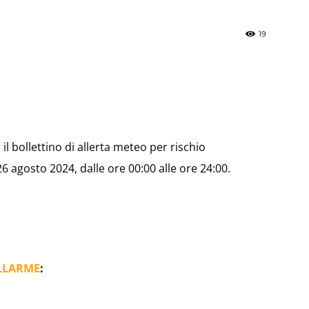
19
»
il bollettino di allerta meteo per rischio
Weather
6 agosto 2024, dalle ore 00:00 alle ore 24:00.
Sicily.it
LLARME
: