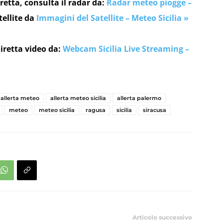
retta, consulta il radar da:
Radar meteo piogge –
tellite da
Immagini del Satellite – Meteo Sicilia »
iretta video da:
Webcam Sicilia Live Streaming –
allerta meteo
allerta meteo sicilia
allerta palermo
meteo
meteo sicilia
ragusa
sicilia
siracusa
Articolo successivo