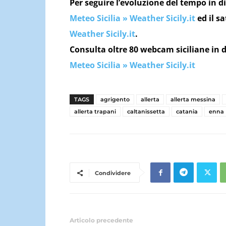
Per seguire l’evoluzione del tempo in di
Meteo Sicilia » Weather Sicily.it
ed il sa
Weather Sicily.it
.
Consulta oltre 80 webcam siciliane in d
Meteo Sicilia » Weather Sicily.it
TAGS
agrigento
allerta
allerta messina
allerta trapani
caltanissetta
catania
enna
Condividere
Articolo precedente