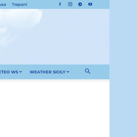
usa
Trapani
METEO WS
WEATHER SICILY