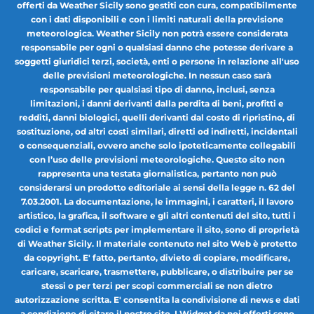
offerti da Weather Sicily sono gestiti con cura, compatibilmente
con i dati disponibili e con i limiti naturali della previsione
meteorologica. Weather Sicily non potrà essere considerata
responsabile per ogni o qualsiasi danno che potesse derivare a
soggetti giuridici terzi, società, enti o persone in relazione all'uso
delle previsioni meteorologiche. In nessun caso sarà
responsabile per qualsiasi tipo di danno, inclusi, senza
limitazioni, i danni derivanti dalla perdita di beni, profitti e
redditi, danni biologici, quelli derivanti dal costo di ripristino, di
sostituzione, od altri costi similari, diretti od indiretti, incidentali
o consequenziali, ovvero anche solo ipoteticamente collegabili
con l’uso delle previsioni meteorologiche. Questo sito non
rappresenta una testata giornalistica, pertanto non può
considerarsi un prodotto editoriale ai sensi della legge n. 62 del
7.03.2001. La documentazione, le immagini, i caratteri, il lavoro
artistico, la grafica, il software e gli altri contenuti del sito, tutti i
codici e format scripts per implementare il sito, sono di proprietà
di Weather Sicily. Il materiale contenuto nel sito Web è protetto
da copyright. E' fatto, pertanto, divieto di copiare, modificare,
caricare, scaricare, trasmettere, pubblicare, o distribuire per se
stessi o per terzi per scopi commerciali se non dietro
autorizzazione scritta. E' consentita la condivisione di news e dati
a condizione di citare il nostro sito. I Widget da noi offerti sono