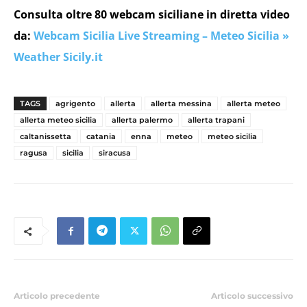
Consulta oltre 80 webcam siciliane in diretta video
da:
Webcam Sicilia Live Streaming – Meteo Sicilia »
Weather Sicily.it
TAGS
agrigento
allerta
allerta messina
allerta meteo
allerta meteo sicilia
allerta palermo
allerta trapani
caltanissetta
catania
enna
meteo
meteo sicilia
ragusa
sicilia
siracusa
Articolo precedente
Articolo successivo