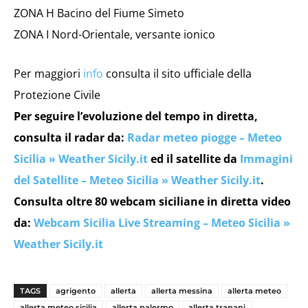
ZONA H Bacino del Fiume Simeto
ZONA I Nord-Orientale, versante ionico
Per maggiori
info
consulta il sito ufficiale della
Protezione Civile
Per seguire l’evoluzione del tempo in diretta,
consulta il radar da:
Radar meteo piogge – Meteo
Sicilia » Weather Sicily.it
ed il satellite da
Immagini
del Satellite – Meteo Sicilia » Weather Sicily.it
.
Consulta oltre 80 webcam siciliane in diretta video
da:
Webcam Sicilia Live Streaming – Meteo Sicilia »
Weather Sicily.it
TAGS
agrigento
allerta
allerta messina
allerta meteo
allerta meteo sicilia
allerta palermo
allerta trapani