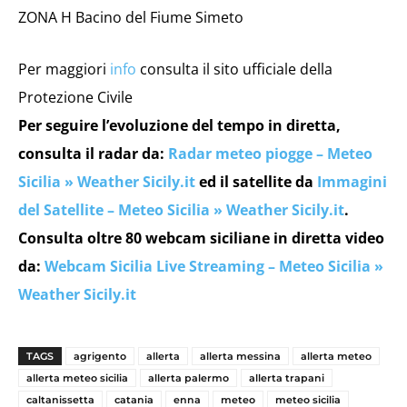
ZONA H Bacino del Fiume Simeto
Per maggiori
info
consulta il sito ufficiale della
Protezione Civile
Per seguire l’evoluzione del tempo in diretta,
consulta il radar da:
Radar meteo piogge – Meteo
Sicilia » Weather Sicily.it
ed il satellite da
Immagini
del Satellite – Meteo Sicilia » Weather Sicily.it
.
Consulta oltre 80 webcam siciliane in diretta video
da:
Webcam Sicilia Live Streaming – Meteo Sicilia »
Weather Sicily.it
TAGS
agrigento
allerta
allerta messina
allerta meteo
allerta meteo sicilia
allerta palermo
allerta trapani
caltanissetta
catania
enna
meteo
meteo sicilia