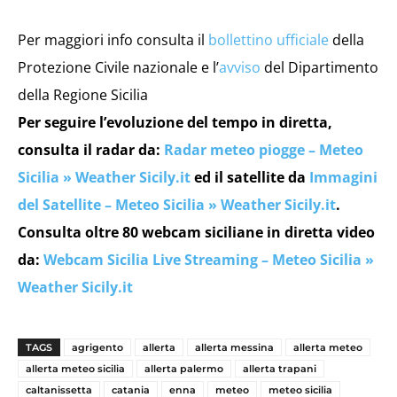
Per maggiori info consulta il
bollettino ufficiale
della
Protezione Civile nazionale e l’
avviso
del Dipartimento
della Regione Sicilia
Per seguire l’evoluzione del tempo in diretta,
consulta il radar da:
Radar meteo piogge – Meteo
Sicilia » Weather Sicily.it
ed il satellite da
Immagini
del Satellite – Meteo Sicilia » Weather Sicily.it
.
Consulta oltre 80 webcam siciliane in diretta video
da:
Webcam Sicilia Live Streaming – Meteo Sicilia »
Weather Sicily.it
TAGS
agrigento
allerta
allerta messina
allerta meteo
allerta meteo sicilia
allerta palermo
allerta trapani
caltanissetta
catania
enna
meteo
meteo sicilia