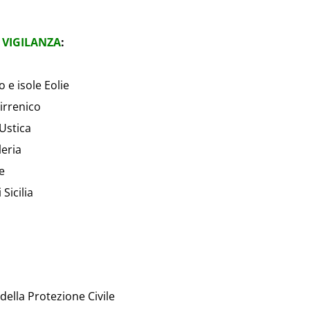
 VIGILANZA
:
 e isole Eolie
irrenico
Ustica
leria
e
Sicilia
 della Protezione Civile