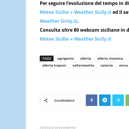
Per seguire l’evoluzione del tempo in di
Meteo Sicilia » Weather Sicily.it
ed il sa
Weather Sicily.it
.
Consulta oltre 80 webcam siciliane in d
Meteo Sicilia » Weather Sicily.it
TAGS
agrigento
allerta
allerta messina
allerta trapani
caltanissetta
catania
enna
Condividere
Articolo precedente