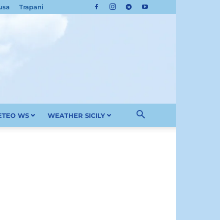
usa
Trapani
METEO WS
WEATHER SICILY