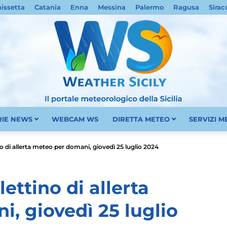
nissetta
Catania
Enna
Messina
Palermo
Ragusa
Sirac
RIE NEWS
WEBCAM WS
DIRETTA METEO
SERVIZI 
Meteo
ino di allerta meteo per domani, giovedì 25 luglio 2024
lettino di allerta
, giovedì 25 luglio
Sicilia