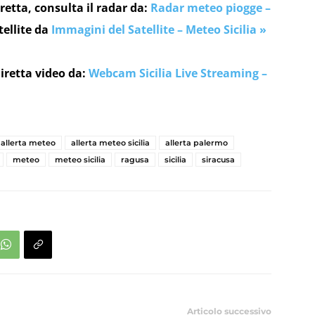
retta, consulta il radar da:
Radar meteo piogge –
tellite da
Immagini del Satellite – Meteo Sicilia »
iretta video da:
Webcam Sicilia Live Streaming –
allerta meteo
allerta meteo sicilia
allerta palermo
meteo
meteo sicilia
ragusa
sicilia
siracusa
Articolo successivo