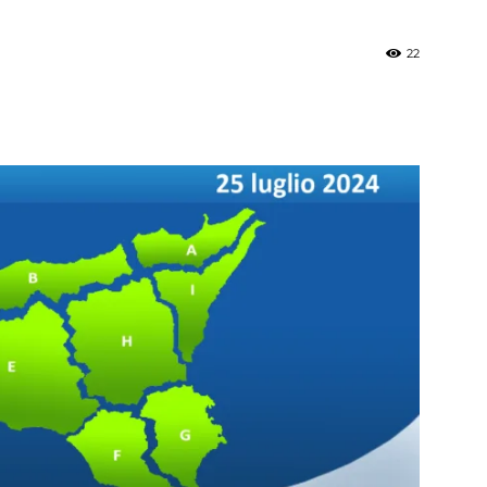
22
»
Weather
Sicily.it