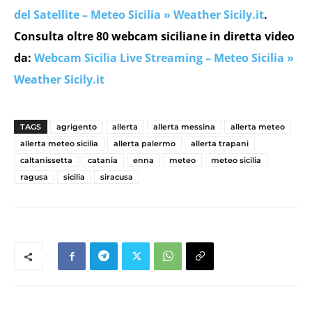
del Satellite – Meteo Sicilia » Weather Sicily.it
.
Consulta oltre 80 webcam siciliane in diretta video
da:
Webcam Sicilia Live Streaming – Meteo Sicilia »
Weather Sicily.it
TAGS
agrigento
allerta
allerta messina
allerta meteo
allerta meteo sicilia
allerta palermo
allerta trapani
caltanissetta
catania
enna
meteo
meteo sicilia
ragusa
sicilia
siracusa