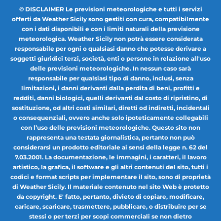
© DISCLAIMER Le previsioni meteorologiche e tutti i servizi
offerti da Weather Sicily sono gestiti con cura, compatibilmente
con i dati disponibili e con i limiti naturali della previsione
meteorologica. Weather Sicily non potrà essere considerata
responsabile per ogni o qualsiasi danno che potesse derivare a
soggetti giuridici terzi, società, enti o persone in relazione all'uso
delle previsioni meteorologiche. In nessun caso sarà
responsabile per qualsiasi tipo di danno, inclusi, senza
limitazioni, i danni derivanti dalla perdita di beni, profitti e
redditi, danni biologici, quelli derivanti dal costo di ripristino, di
sostituzione, od altri costi similari, diretti od indiretti, incidentali
o consequenziali, ovvero anche solo ipoteticamente collegabili
con l’uso delle previsioni meteorologiche. Questo sito non
rappresenta una testata giornalistica, pertanto non può
considerarsi un prodotto editoriale ai sensi della legge n. 62 del
7.03.2001. La documentazione, le immagini, i caratteri, il lavoro
artistico, la grafica, il software e gli altri contenuti del sito, tutti i
codici e format scripts per implementare il sito, sono di proprietà
di Weather Sicily. Il materiale contenuto nel sito Web è protetto
da copyright. E' fatto, pertanto, divieto di copiare, modificare,
caricare, scaricare, trasmettere, pubblicare, o distribuire per se
stessi o per terzi per scopi commerciali se non dietro