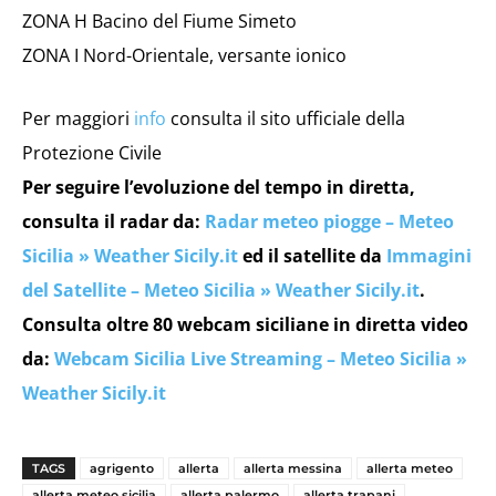
ZONA H Bacino del Fiume Simeto
ZONA I Nord-Orientale, versante ionico
Per maggiori
info
consulta il sito ufficiale della
Protezione Civile
Per seguire l’evoluzione del tempo in diretta,
consulta il radar da:
Radar meteo piogge – Meteo
Sicilia » Weather Sicily.it
ed il satellite da
Immagini
del Satellite – Meteo Sicilia » Weather Sicily.it
.
Consulta oltre 80 webcam siciliane in diretta video
da:
Webcam Sicilia Live Streaming – Meteo Sicilia »
Weather Sicily.it
TAGS
agrigento
allerta
allerta messina
allerta meteo
allerta meteo sicilia
allerta palermo
allerta trapani