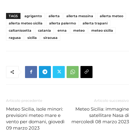
TAGS
agrigento
allerta
allerta messina
allerta meteo
allerta meteo sicilia
allerta palermo
allerta trapani
caltanissetta
catania
enna
meteo
meteo sicilia
ragusa
sicilia
siracusa
Articolo precedente
Articolo successivo
Meteo Sicilia, isole minori:
Meteo Sicilia: immagine
previsioni meteo mare e
satellitare Nasa di
vento per domani, giovedì
mercoledì 08 marzo 2023
09 marzo 2023