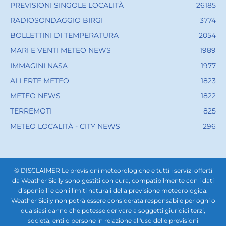
PREVISIONI SINGOLE LOCALITÀ
26185
RADIOSONDAGGIO BIRGI
3774
BOLLETTINI DI TEMPERATURA
2054
MARI E VENTI METEO NEWS
1989
IMMAGINI NASA
1977
ALLERTE METEO
1823
METEO NEWS
1822
TERREMOTI
825
METEO LOCALITÀ - CITY NEWS
296
© DISCLAIMER Le previsioni meteorologiche e tutti i servizi offerti
da Weather Sicily sono gestiti con cura, compatibilmente con i dati
disponibili e con i limiti naturali della previsione meteorologica.
Weather Sicily non potrà essere considerata responsabile per ogni o
qualsiasi danno che potesse derivare a soggetti giuridici terzi,
società, enti o persone in relazione all'uso delle previsioni