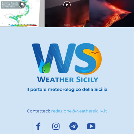
Contattaci:
redazione@weathersicily.it