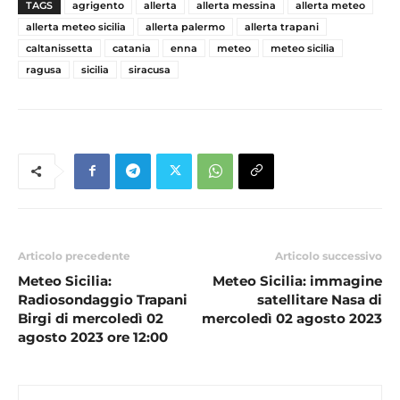
TAGS
agrigento
allerta
allerta messina
allerta meteo
allerta meteo sicilia
allerta palermo
allerta trapani
caltanissetta
catania
enna
meteo
meteo sicilia
ragusa
sicilia
siracusa
Articolo precedente
Articolo successivo
Meteo Sicilia:
Meteo Sicilia: immagine
Radiosondaggio Trapani
satellitare Nasa di
Birgi di mercoledì 02
mercoledì 02 agosto 2023
agosto 2023 ore 12:00