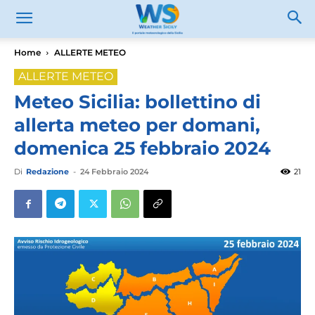
Home
ALLERTE METEO
ALLERTE METEO
Meteo Sicilia: bollettino di
allerta meteo per domani,
domenica 25 febbraio 2024
Di
Redazione
-
24 Febbraio 2024
21