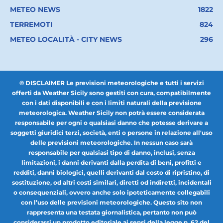
METEO NEWS
1822
TERREMOTI
824
METEO LOCALITÀ - CITY NEWS
296
© DISCLAIMER Le previsioni meteorologiche e tutti i servizi
offerti da Weather Sicily sono gestiti con cura, compatibilmente
con i dati disponibili e con i limiti naturali della previsione
meteorologica. Weather Sicily non potrà essere considerata
responsabile per ogni o qualsiasi danno che potesse derivare a
soggetti giuridici terzi, società, enti o persone in relazione all'uso
delle previsioni meteorologiche. In nessun caso sarà
responsabile per qualsiasi tipo di danno, inclusi, senza
limitazioni, i danni derivanti dalla perdita di beni, profitti e
redditi, danni biologici, quelli derivanti dal costo di ripristino, di
sostituzione, od altri costi similari, diretti od indiretti, incidentali
o consequenziali, ovvero anche solo ipoteticamente collegabili
con l’uso delle previsioni meteorologiche. Questo sito non
rappresenta una testata giornalistica, pertanto non può
considerarsi un prodotto editoriale ai sensi della legge n. 62 del