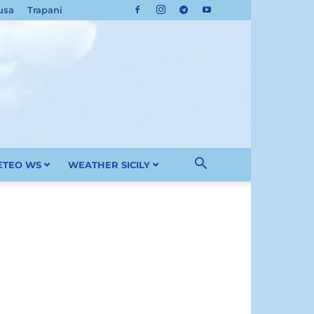
usa
Trapani
METEO WS
WEATHER SICILY