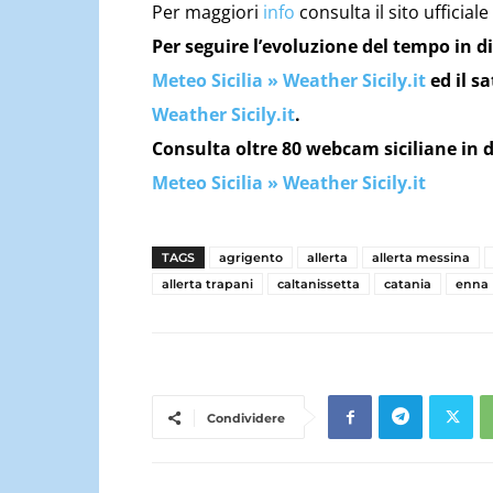
Per maggiori
info
consulta il sito ufficiale
Per seguire l’evoluzione del tempo in di
Meteo Sicilia » Weather Sicily.it
ed il sa
Weather Sicily.it
.
Consulta oltre 80 webcam siciliane in d
Meteo Sicilia » Weather Sicily.it
TAGS
agrigento
allerta
allerta messina
allerta trapani
caltanissetta
catania
enna
Condividere