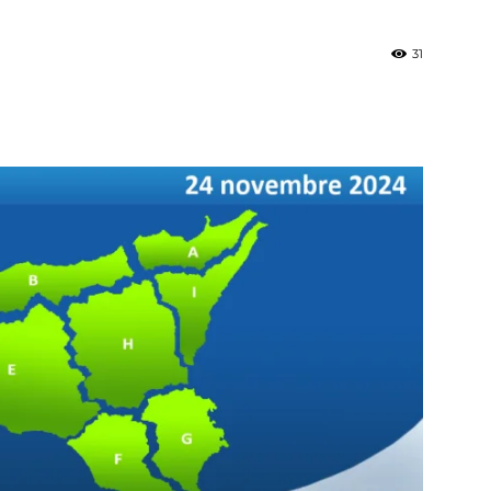
31
»
Weather
Sicily.it