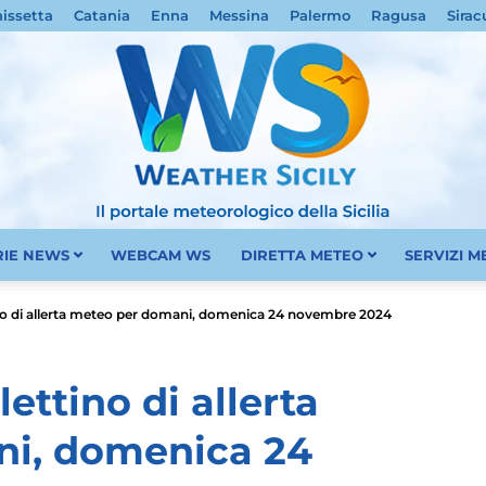
nissetta
Catania
Enna
Messina
Palermo
Ragusa
Sirac
RIE NEWS
WEBCAM WS
DIRETTA METEO
SERVIZI 
Meteo
tino di allerta meteo per domani, domenica 24 novembre 2024
lettino di allerta
i, domenica 24
Sicilia