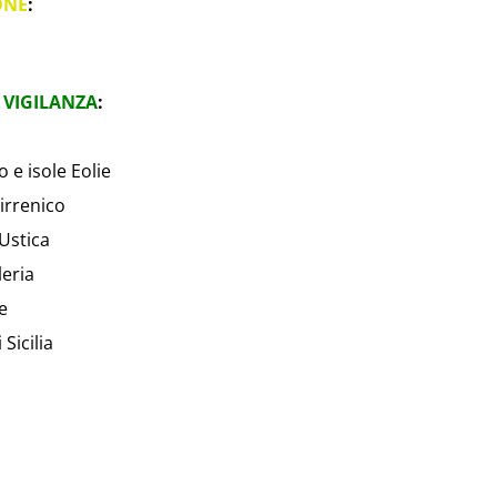
ONE
:
 VIGILANZA
:
 e isole Eolie
irrenico
Ustica
leria
e
Sicilia