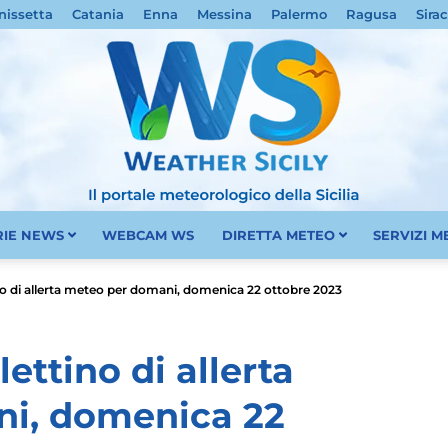
nissetta
Catania
Enna
Messina
Palermo
Ragusa
Sira
RIE NEWS
WEBCAM WS
DIRETTA METEO
SERVIZI 
Meteo
ino di allerta meteo per domani, domenica 22 ottobre 2023
lettino di allerta
i, domenica 22
Sicilia