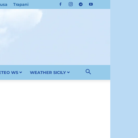
cusa
Trapani
METEO WS
WEATHER SICILY