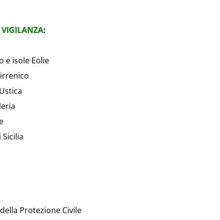
 VIGILANZA
:
 e isole Eolie
irrenico
Ustica
leria
e
Sicilia
 della Protezione Civile