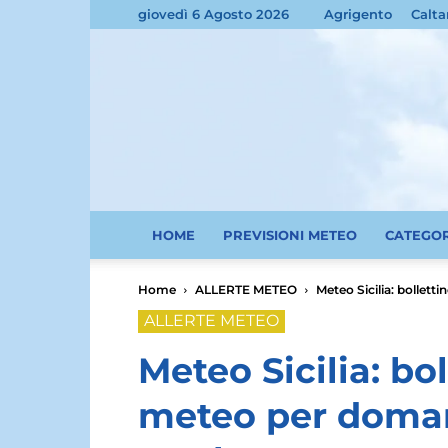
giovedì 6 Agosto 2026
Agrigento
Calta
HOME
PREVISIONI METEO
CATEGO
Home
ALLERTE METEO
Meteo Sicilia: bollett
ALLERTE METEO
Meteo Sicilia: bol
meteo per doman