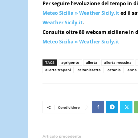
Per seguire l’evoluzione del tempo in di
Meteo Sicilia » Weather Sicily.it
ed il sa
Weather Sicily.it
.
Consulta oltre 80 webcam siciliane in d
Meteo Sicilia » Weather Sicily.it
TAGS
agrigento
allerta
allerta messina
allerta trapani
caltanissetta
catania
enna
Condividere
Articolo precedente