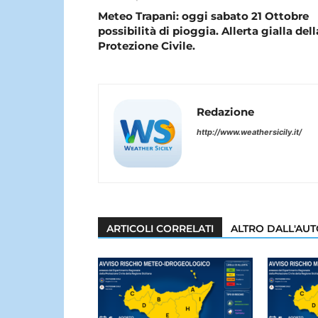
Meteo Trapani: oggi sabato 21 Ottobre
possibilità di pioggia. Allerta gialla dell
Protezione Civile.
Redazione
http://www.weathersicily.it/
ARTICOLI CORRELATI
ALTRO DALL'AU