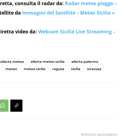
retta, consulta il radar da:
Radar meteo piogge –
tellite da
Immagini del Satellite – Meteo Sicilia »
iretta video da:
Webcam Sicilia Live Streaming –
allerta meteo
allerta meteo sicilia
allerta palermo
meteo
meteo sicilia
ragusa
sicilia
siracusa
Articolo successivo