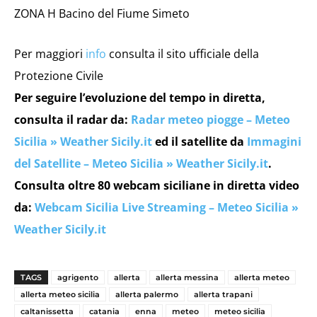
ZONA H Bacino del Fiume Simeto
Per maggiori
info
consulta il sito ufficiale della
Protezione Civile
Per seguire l’evoluzione del tempo in diretta,
consulta il radar da:
Radar meteo piogge – Meteo
Sicilia » Weather Sicily.it
ed il satellite da
Immagini
del Satellite – Meteo Sicilia » Weather Sicily.it
.
Consulta oltre 80 webcam siciliane in diretta video
da:
Webcam Sicilia Live Streaming – Meteo Sicilia »
Weather Sicily.it
TAGS
agrigento
allerta
allerta messina
allerta meteo
allerta meteo sicilia
allerta palermo
allerta trapani
caltanissetta
catania
enna
meteo
meteo sicilia