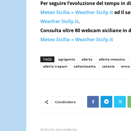
Per seguire l’evoluzione del tempo in di
Meteo Sicilia » Weather Sicily.it
ed il sa
Weather Sicily.it
.
Consulta oltre 80 webcam siciliane in d
Meteo Sicilia » Weather Sicily.it
TAGS
agrigento
allerta
allerta messina
allerta trapani
caltanissetta
catania
enna
Condividere
Articolo precedente