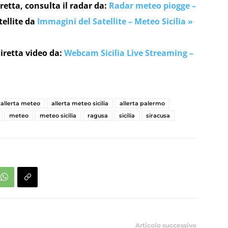
retta, consulta il radar da:
Radar meteo piogge –
tellite da
Immagini del Satellite – Meteo Sicilia »
iretta video da:
Webcam Sicilia Live Streaming –
allerta meteo
allerta meteo sicilia
allerta palermo
meteo
meteo sicilia
ragusa
sicilia
siracusa
Articolo successivo