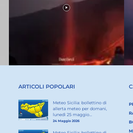
ARTICOLI POPOLARI
C
Meteo Sicilia: bollettino di
P
allerta meteo per domani,
R
lunedì 25 maggio...
24 Maggio 2026
B
M
Meteo Sicilia: bollettino di