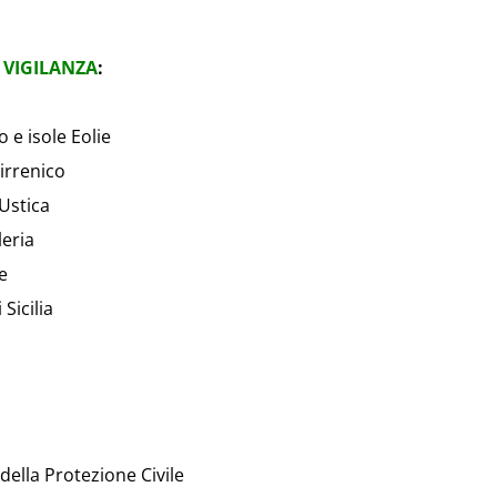
 VIGILANZA
:
 e isole Eolie
irrenico
Ustica
leria
e
Sicilia
 della Protezione Civile