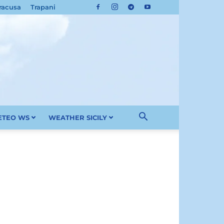
racusa
Trapani
METEO WS
WEATHER SICILY