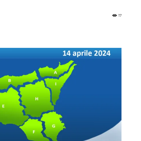
17
»
Weather
Sicily.it