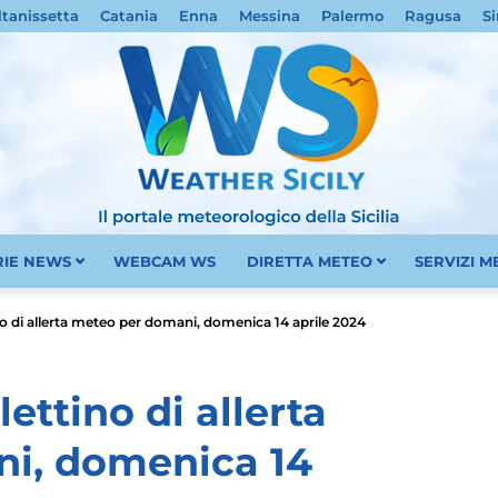
ltanissetta
Catania
Enna
Messina
Palermo
Ragusa
Si
RIE NEWS
WEBCAM WS
DIRETTA METEO
SERVIZI 
Meteo
ino di allerta meteo per domani, domenica 14 aprile 2024
lettino di allerta
i, domenica 14
Sicilia