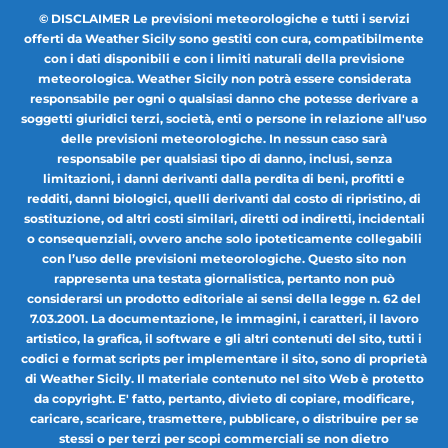
© DISCLAIMER Le previsioni meteorologiche e tutti i servizi
offerti da Weather Sicily sono gestiti con cura, compatibilmente
con i dati disponibili e con i limiti naturali della previsione
meteorologica. Weather Sicily non potrà essere considerata
responsabile per ogni o qualsiasi danno che potesse derivare a
soggetti giuridici terzi, società, enti o persone in relazione all'uso
delle previsioni meteorologiche. In nessun caso sarà
responsabile per qualsiasi tipo di danno, inclusi, senza
limitazioni, i danni derivanti dalla perdita di beni, profitti e
redditi, danni biologici, quelli derivanti dal costo di ripristino, di
sostituzione, od altri costi similari, diretti od indiretti, incidentali
o consequenziali, ovvero anche solo ipoteticamente collegabili
con l’uso delle previsioni meteorologiche. Questo sito non
rappresenta una testata giornalistica, pertanto non può
considerarsi un prodotto editoriale ai sensi della legge n. 62 del
7.03.2001. La documentazione, le immagini, i caratteri, il lavoro
artistico, la grafica, il software e gli altri contenuti del sito, tutti i
codici e format scripts per implementare il sito, sono di proprietà
di Weather Sicily. Il materiale contenuto nel sito Web è protetto
da copyright. E' fatto, pertanto, divieto di copiare, modificare,
caricare, scaricare, trasmettere, pubblicare, o distribuire per se
stessi o per terzi per scopi commerciali se non dietro