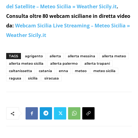
del Satellite – Meteo Sicilia » Weather Sicily.it
.
Consulta oltre 80 webcam siciliane in diretta video
da:
Webcam Sicilia Live Streaming – Meteo Sicilia »
Weather Sicily.it
TAGS
agrigento
allerta
allerta messina
allerta meteo
allerta meteo sicilia
allerta palermo
allerta trapani
caltanissetta
catania
enna
meteo
meteo sicilia
ragusa
sicilia
siracusa