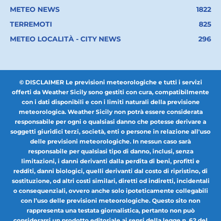
METEO NEWS
1822
TERREMOTI
825
METEO LOCALITÀ - CITY NEWS
296
© DISCLAIMER Le previsioni meteorologiche e tutti i servizi
offerti da Weather Sicily sono gestiti con cura, compatibilmente
con i dati disponibili e con i limiti naturali della previsione
meteorologica. Weather Sicily non potrà essere considerata
responsabile per ogni o qualsiasi danno che potesse derivare a
soggetti giuridici terzi, società, enti o persone in relazione all'uso
delle previsioni meteorologiche. In nessun caso sarà
responsabile per qualsiasi tipo di danno, inclusi, senza
limitazioni, i danni derivanti dalla perdita di beni, profitti e
redditi, danni biologici, quelli derivanti dal costo di ripristino, di
sostituzione, od altri costi similari, diretti od indiretti, incidentali
o consequenziali, ovvero anche solo ipoteticamente collegabili
con l’uso delle previsioni meteorologiche. Questo sito non
rappresenta una testata giornalistica, pertanto non può
considerarsi un prodotto editoriale ai sensi della legge n. 62 del