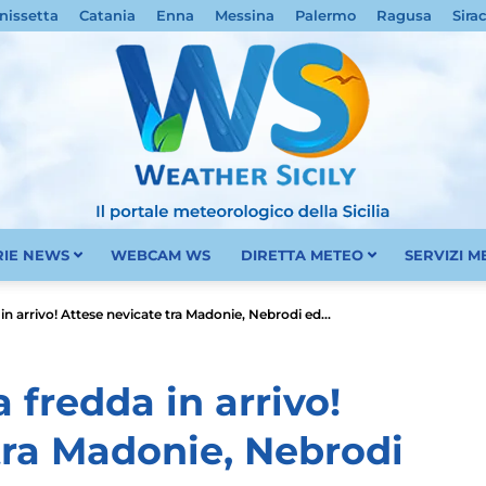
nissetta
Catania
Enna
Messina
Palermo
Ragusa
Sira
RIE NEWS
WEBCAM WS
DIRETTA METEO
SERVIZI 
Meteo
 in arrivo! Attese nevicate tra Madonie, Nebrodi ed...
a fredda in arrivo!
tra Madonie, Nebrodi
Sicilia