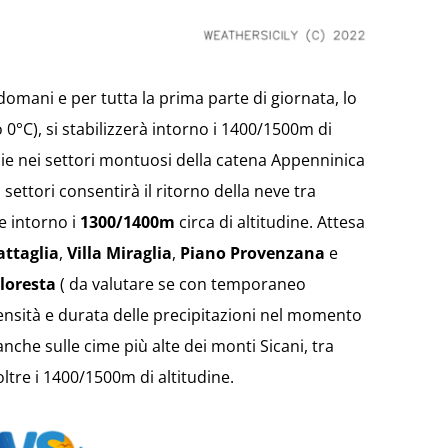
 domani e per tutta la prima parte di giornata, lo
0°C), si stabilizzerà intorno i 1400/1500m di
pecie nei settori montuosi della catena Appenninica
i settori consentirà il ritorno della neve tra
e intorno i
1300/1400m
circa di altitudine. Attesa
attaglia
,
Villa Miraglia
,
Piano Provenzana
e
loresta
( da valutare se con temporaneo
nsità e durata delle precipitazioni nel momento
 anche sulle cime più alte dei monti Sicani, tra
ltre i 1400/1500m di altitudine.