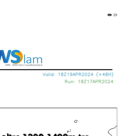
29
»
Weather
Sicily.it