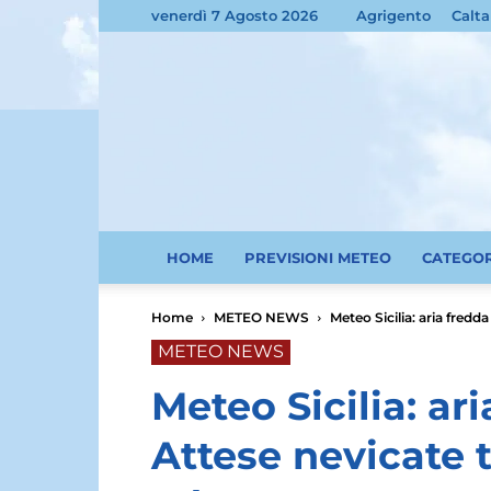
venerdì 7 Agosto 2026
Agrigento
Calta
HOME
PREVISIONI METEO
CATEGO
Home
METEO NEWS
Meteo Sicilia: aria fredda
METEO NEWS
Meteo Sicilia: ari
Attese nevicate 