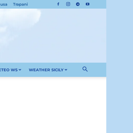
cusa
Trapani
METEO WS
WEATHER SICILY