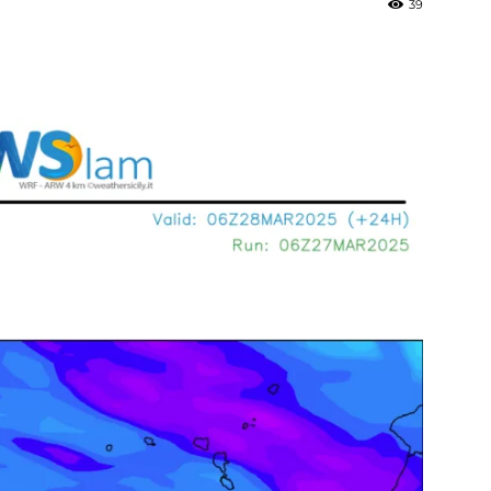
39
»
Weather
Sicily.it