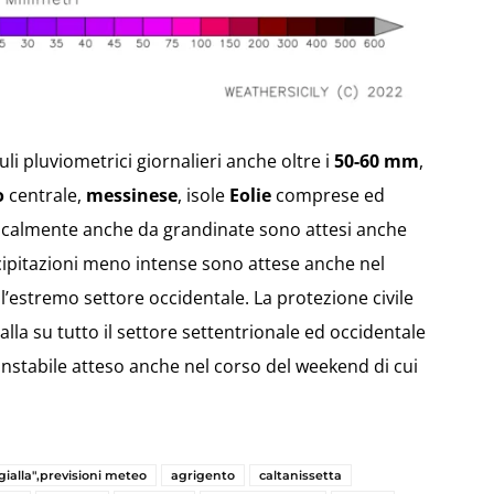
li pluviometrici giornalieri anche oltre i
50-60 mm
,
o
centrale,
messinese
, isole
Eolie
comprese ed
ocalmente anche da grandinate sono attesi anche
recipitazioni meno intense sono attese anche nel
ull’estremo settore occidentale. La protezione civile
lla su tutto il settore settentrionale ed occidentale
instabile atteso anche nel corso del weekend di cui
 gialla",previsioni meteo
agrigento
caltanissetta