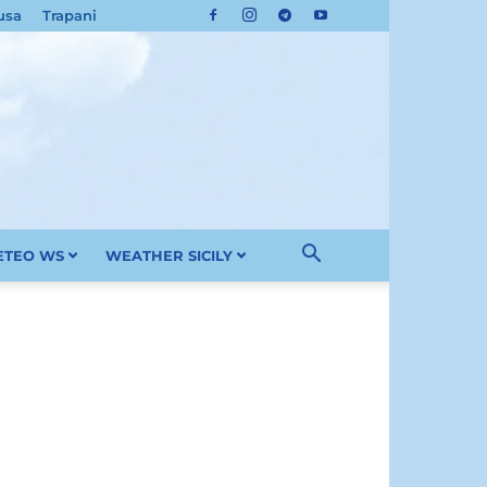
usa
Trapani
METEO WS
WEATHER SICILY