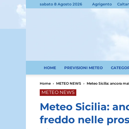
sabato 8 Agosto 2026
Agrigento
Calta
HOME
PREVISIONI METEO
CATEGO
Home
METEO NEWS
Meteo Sicilia: ancora ma
METEO NEWS
Meteo Sicilia: a
freddo nelle pro