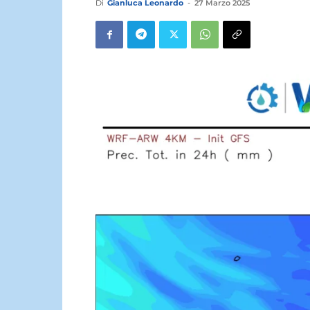
Di
Gianluca Leonardo
-
27 Marzo 2025