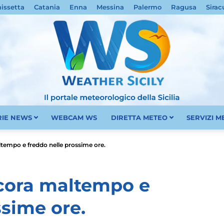
nissetta
Catania
Enna
Messina
Palermo
Ragusa
Sirac
RIE NEWS
WEBCAM WS
DIRETTA METEO
SERVIZI 
Meteo
ltempo e freddo nelle prossime ore.
ncora maltempo e
ssime ore.
Sicilia