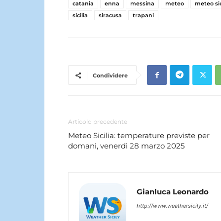
catania
enna
messina
meteo
meteo sic
sicilia
siracusa
trapani
Condividere
Articolo precedente
Meteo Sicilia: temperature previste per
domani, venerdì 28 marzo 2025
Gianluca Leonardo
http://www.weathersicily.it/