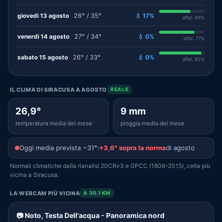
giovedì 13 agosto
26° / 35°
💧 17%
affid. 69%
venerdì 14 agosto
27° / 34°
💧 0%
affid. 77%
sabato 15 agosto
26° / 33°
💧 0%
affid. 92%
IL CLIMA DI SIRACUSA A AGOSTO
REALE
26,9°
9 mm
temperatura media del mese
pioggia media del mese
Oggi media prevista ~31°:
+3,6° sopra la norma
di agosto
Normali climatiche dalla rianalisi 20CRv3 e GPCC (1806–2015), cella più
vicina a Siracusa.
LA WEBCAM PIÙ VICINA
A 30.1 KM
📷 Noto, Testa Dell'acqua - Panoramica nord