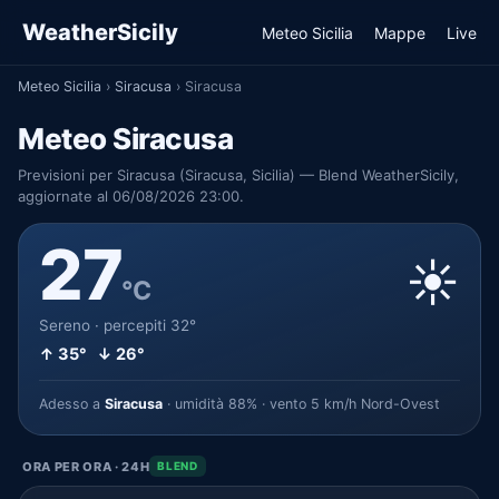
WeatherSicily
Meteo Sicilia
Mappe
Live
Meteo Sicilia
›
Siracusa
›
Siracusa
Meteo Siracusa
Previsioni per Siracusa (Siracusa, Sicilia) — Blend WeatherSicily,
aggiornate al 06/08/2026 23:00.
27
☀️
°C
Sereno · percepiti 32°
↑ 35° ↓ 26°
Adesso a
Siracusa
· umidità 88% · vento 5 km/h Nord-Ovest
ORA PER ORA · 24H
BLEND