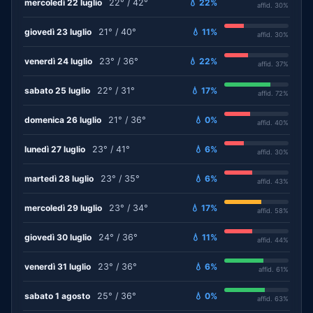
mercoledì 22 luglio
22° / 42°
💧 22%
affid. 30%
giovedì 23 luglio
21° / 40°
💧 11%
affid. 30%
venerdì 24 luglio
23° / 36°
💧 22%
affid. 37%
sabato 25 luglio
22° / 31°
💧 17%
affid. 72%
domenica 26 luglio
21° / 36°
💧 0%
affid. 40%
lunedì 27 luglio
23° / 41°
💧 6%
affid. 30%
martedì 28 luglio
23° / 35°
💧 6%
affid. 43%
mercoledì 29 luglio
23° / 34°
💧 17%
affid. 58%
giovedì 30 luglio
24° / 36°
💧 11%
affid. 44%
venerdì 31 luglio
23° / 36°
💧 6%
affid. 61%
sabato 1 agosto
25° / 36°
💧 0%
affid. 63%