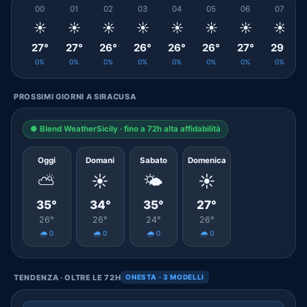
00
01
02
03
04
05
06
07
☀️
☀️
☀️
☀️
☀️
☀️
☀️
☀️
27°
27°
26°
26°
26°
26°
27°
29°
0%
0%
0%
0%
0%
0%
0%
0%
PROSSIMI GIORNI A SIRACUSA
● Blend WeatherSicily · fino a 72h alta affidabilità
Oggi
Domani
Sabato
Domenica
⛅
☀️
🌤️
☀️
35°
34°
35°
27°
26°
26°
24°
26°
🌧️ 0
🌧️ 0
🌧️ 0
🌧️ 0
TENDENZA · OLTRE LE 72H
ONESTA · 3 MODELLI