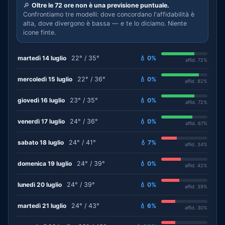
🔎
Oltre le 72 ore non è una previsione puntuale.
Confrontiamo tre modelli: dove concordano l'affidabilità è
alta, dove divergono è bassa — e te lo diciamo. Niente
icone finte.
martedì 14 luglio
22° / 35°
💧 0%
affid. 72%
mercoledì 15 luglio
22° / 36°
💧 0%
affid. 82%
giovedì 16 luglio
23° / 35°
💧 0%
affid. 72%
venerdì 17 luglio
24° / 36°
💧 0%
affid. 67%
sabato 18 luglio
24° / 41°
💧 7%
affid. 34%
domenica 19 luglio
24° / 39°
💧 0%
affid. 42%
lunedì 20 luglio
24° / 39°
💧 0%
affid. 39%
martedì 21 luglio
24° / 43°
💧 6%
affid. 30%