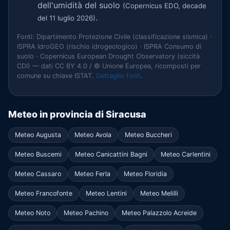
dell'umidità del suolo
(Copernicus EDO, decade
.
del 11 luglio 2026)
Fonti: Dipartimento Protezione Civile (classificazione sismica) ·
ISPRA IdroGEO (rischio idrogeologico) · ISPRA Consumo di
suolo · Copernicus European Drought Observatory (siccità
CDI) — dati CC BY 4.0 / © Unione Europea, ricomposti per
comune su chiave ISTAT.
Dettaglio fonti
.
Meteo in provincia di Siracusa
Meteo Augusta
Meteo Avola
Meteo Buccheri
Meteo Buscemi
Meteo Canicattini Bagni
Meteo Carlentini
Meteo Cassaro
Meteo Ferla
Meteo Floridia
Meteo Francofonte
Meteo Lentini
Meteo Melilli
Meteo Noto
Meteo Pachino
Meteo Palazzolo Acreide