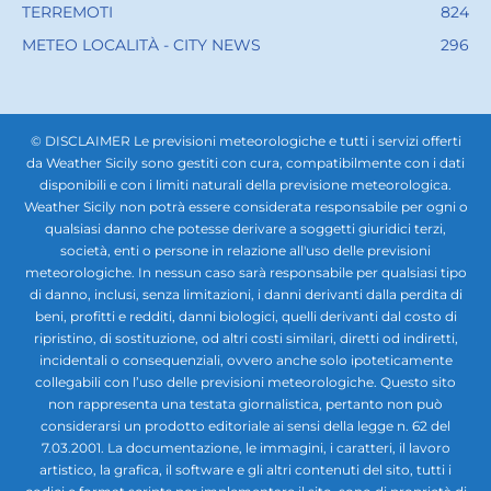
TERREMOTI
824
METEO LOCALITÀ - CITY NEWS
296
© DISCLAIMER Le previsioni meteorologiche e tutti i servizi offerti
da Weather Sicily sono gestiti con cura, compatibilmente con i dati
disponibili e con i limiti naturali della previsione meteorologica.
Weather Sicily non potrà essere considerata responsabile per ogni o
qualsiasi danno che potesse derivare a soggetti giuridici terzi,
società, enti o persone in relazione all'uso delle previsioni
meteorologiche. In nessun caso sarà responsabile per qualsiasi tipo
di danno, inclusi, senza limitazioni, i danni derivanti dalla perdita di
beni, profitti e redditi, danni biologici, quelli derivanti dal costo di
ripristino, di sostituzione, od altri costi similari, diretti od indiretti,
incidentali o consequenziali, ovvero anche solo ipoteticamente
collegabili con l’uso delle previsioni meteorologiche. Questo sito
non rappresenta una testata giornalistica, pertanto non può
considerarsi un prodotto editoriale ai sensi della legge n. 62 del
7.03.2001. La documentazione, le immagini, i caratteri, il lavoro
artistico, la grafica, il software e gli altri contenuti del sito, tutti i