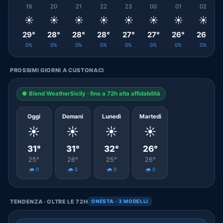
19
20
21
22
23
00
01
02
☀️
☀️
☀️
☀️
☀️
☀️
☀️
☀️
29°
28°
28°
28°
27°
27°
26°
26°
0%
0%
0%
0%
0%
0%
0%
0%
PROSSIMI GIORNI A CUSTONACI
● Blend WeatherSicily · fino a 72h alta affidabilità
Oggi
Domani
Lunedì
Martedì
☀️
☀️
☀️
☀️
31°
31°
32°
26°
25°
26°
25°
26°
🌧️ 0
🌧️ 0
🌧️ 0
🌧️ 0
TENDENZA · OLTRE LE 72H
ONESTA · 3 MODELLI