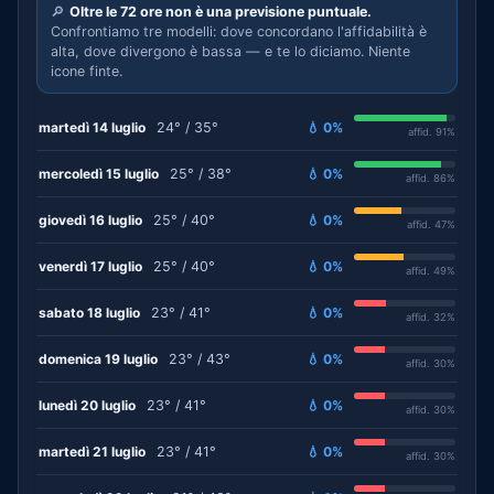
🔎
Oltre le 72 ore non è una previsione puntuale.
Confrontiamo tre modelli: dove concordano l'affidabilità è
alta, dove divergono è bassa — e te lo diciamo. Niente
icone finte.
martedì 14 luglio
24° / 35°
💧 0%
affid. 91%
mercoledì 15 luglio
25° / 38°
💧 0%
affid. 86%
giovedì 16 luglio
25° / 40°
💧 0%
affid. 47%
venerdì 17 luglio
25° / 40°
💧 0%
affid. 49%
sabato 18 luglio
23° / 41°
💧 0%
affid. 32%
domenica 19 luglio
23° / 43°
💧 0%
affid. 30%
lunedì 20 luglio
23° / 41°
💧 0%
affid. 30%
martedì 21 luglio
23° / 41°
💧 0%
affid. 30%