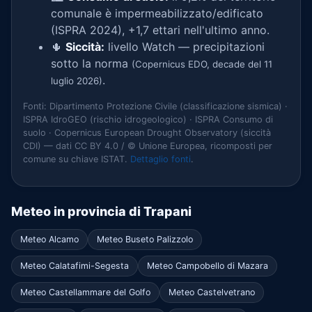
comunale è impermeabilizzato/edificato
(ISPRA 2024), +1,7 ettari nell'ultimo anno.
🌵
Siccità:
livello Watch — precipitazioni
sotto la norma
(Copernicus EDO, decade del 11
.
luglio 2026)
Fonti: Dipartimento Protezione Civile (classificazione sismica) ·
ISPRA IdroGEO (rischio idrogeologico) · ISPRA Consumo di
suolo · Copernicus European Drought Observatory (siccità
CDI) — dati CC BY 4.0 / © Unione Europea, ricomposti per
comune su chiave ISTAT.
Dettaglio fonti
.
Meteo in provincia di Trapani
Meteo Alcamo
Meteo Buseto Palizzolo
Meteo Calatafimi-Segesta
Meteo Campobello di Mazara
Meteo Castellammare del Golfo
Meteo Castelvetrano