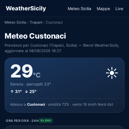
WeatherSicily
Meteo Sicilia
Mappe
Live
Meteo Sicilia
›
Trapani
›
Custonaci
Meteo Custonaci
Previsioni per Custonaci (Trapani, Sicilia) — Blend WeatherSicily,
aggiornate al 08/08/2026 18:27.
29
☀️
°C
Sereno · percepiti 33°
↑ 31° ↓ 25°
Adesso a
Custonaci
· umidità 73% · vento 16 km/h Nord-Est
ORA PER ORA · 24H
BLEND