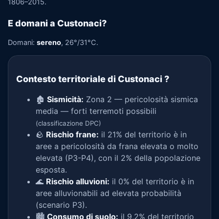
1806–2015.
E domani a Custonaci?
Domani:
sereno
, 26°/31°C.
Contesto territoriale di Custonaci
?
🏚️
Sismicità:
Zona 2 — pericolosità sismica
media — forti terremoti possibili
(classificazione DPC)
🪨
Rischio frane:
il 21% del territorio è in
aree a pericolosità da frana elevata o molto
elevata (P3-P4), con il 2% della popolazione
esposta.
🌊
Rischio alluvioni:
il 0% del territorio è in
aree alluvionabili ad elevata probabilità
(scenario P3).
🏙️
Consumo di suolo:
il 9,2% del territorio