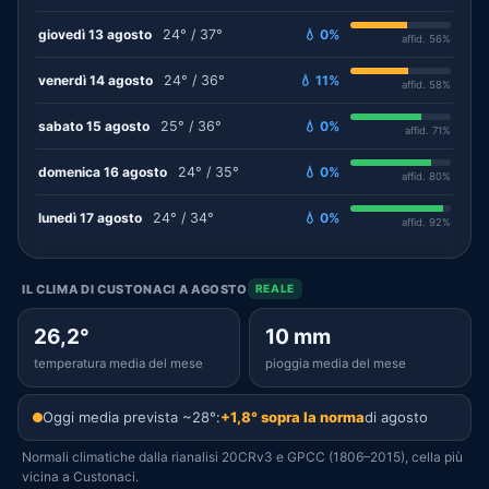
giovedì 13 agosto
24° / 37°
💧 0%
affid. 56%
venerdì 14 agosto
24° / 36°
💧 11%
affid. 58%
sabato 15 agosto
25° / 36°
💧 0%
affid. 71%
domenica 16 agosto
24° / 35°
💧 0%
affid. 80%
lunedì 17 agosto
24° / 34°
💧 0%
affid. 92%
IL CLIMA DI CUSTONACI A AGOSTO
REALE
26,2°
10 mm
temperatura media del mese
pioggia media del mese
Oggi media prevista ~28°:
+1,8° sopra la norma
di agosto
Normali climatiche dalla rianalisi 20CRv3 e GPCC (1806–2015), cella più
vicina a Custonaci.