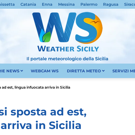
nissetta
Catania
Enna
Messina
Palermo
Ragusa
Sirac
RIE NEWS
WEBCAM WS
DIRETTA METEO
SERVIZI 
Meteo
 ad est, lingua infuocata arriva in Sicilia
si sposta ad est,
rriva in Sicilia
Sicilia