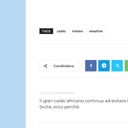
TAGS
caldo
meteo
weather
Condividere
Articolo precedente
Il gran caldo africano continua ad evitare 
Sicilia, ecco perchè