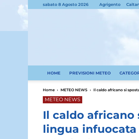
sabato 8 Agosto 2026
Agrigento
Calta
HOME
PREVISIONI METEO
CATEGO
Home
METEO NEWS
Il caldo africano si sposta
METEO NEWS
Il caldo africano 
lingua infuocata a