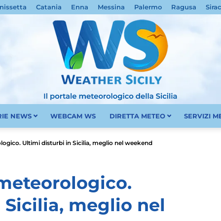
nissetta
Catania
Enna
Messina
Palermo
Ragusa
Sira
RIE NEWS
WEBCAM WS
DIRETTA METEO
SERVIZI 
Meteo
ogico. Ultimi disturbi in Sicilia, meglio nel weekend
 meteorologico.
 Sicilia, meglio nel
Sicilia