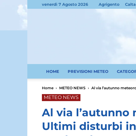
venerdì 7 Agosto 2026
Agrigento
Calta
HOME
PREVISIONI METEO
CATEGO
Home
METEO NEWS
Al via l’autunno meteorol
METEO NEWS
Al via l’autunno
Ultimi disturbi in