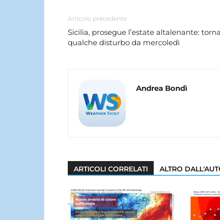
Articolo precedente
Sicilia, prosegue l’estate altalenante: torn
qualche disturbo da mercoledì
Andrea Bondì
ARTICOLI CORRELATI
ALTRO DALL'AU