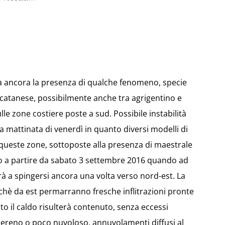
à ancora la presenza di qualche fenomeno, specie
catanese, possibilmente anche tra agrigentino e
le zone costiere poste a sud. Possibile instabilità
la mattinata di venerdì in quanto diversi modelli di
queste zone, sottoposte alla presenza di maestrale
so a partire da sabato 3 settembre 2016 quando ad
rà a spingersi ancora una volta verso nord-est. La
ichè da est permarranno fresche inflitrazioni pronte
o il caldo risulterà contenuto, senza eccessi
rà sereno o poco nuvoloso, annuvolamenti diffusi al