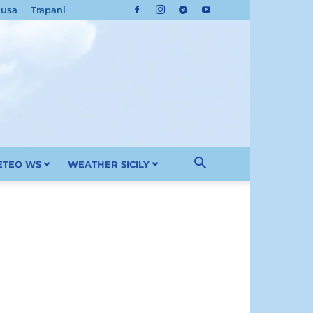
cusa
Trapani
METEO WS
WEATHER SICILY