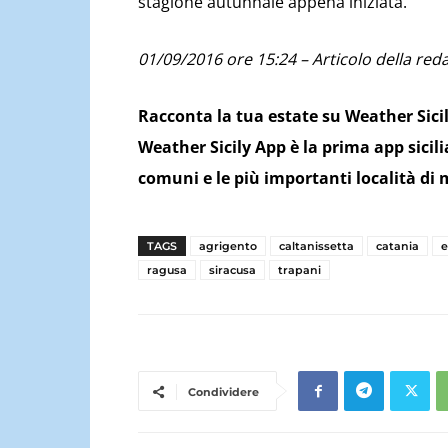
stagione autunnale appena iniziata.
01/09/2016 ore 15:24 – Articolo della red
Racconta la tua estate su Weather Sici
Weather Sicily App è la prima app sicilia
comuni e le più importanti località di 
TAGS
agrigento
caltanissetta
catania
ragusa
siracusa
trapani
Condividere