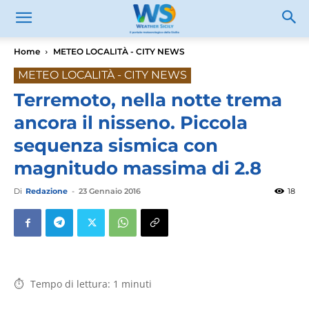
Home
METEO LOCALITÀ - CITY NEWS
METEO LOCALITÀ - CITY NEWS
Terremoto, nella notte trema
ancora il nisseno. Piccola
sequenza sismica con
magnitudo massima di 2.8
Di
Redazione
-
23 Gennaio 2016
18
Tempo di lettura:
1
minuti