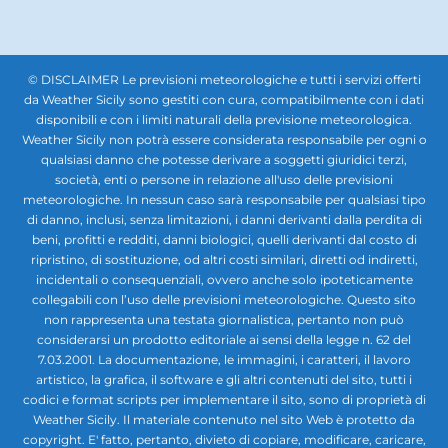
© DISCLAIMER Le previsioni meteorologiche e tutti i servizi offerti
da Weather Sicily sono gestiti con cura, compatibilmente con i dati
disponibili e con i limiti naturali della previsione meteorologica.
Weather Sicily non potrà essere considerata responsabile per ogni o
qualsiasi danno che potesse derivare a soggetti giuridici terzi,
società, enti o persone in relazione all'uso delle previsioni
meteorologiche. In nessun caso sarà responsabile per qualsiasi tipo
di danno, inclusi, senza limitazioni, i danni derivanti dalla perdita di
beni, profitti e redditi, danni biologici, quelli derivanti dal costo di
ripristino, di sostituzione, od altri costi similari, diretti od indiretti,
incidentali o consequenziali, ovvero anche solo ipoteticamente
collegabili con l’uso delle previsioni meteorologiche. Questo sito
non rappresenta una testata giornalistica, pertanto non può
considerarsi un prodotto editoriale ai sensi della legge n. 62 del
7.03.2001. La documentazione, le immagini, i caratteri, il lavoro
artistico, la grafica, il software e gli altri contenuti del sito, tutti i
codici e format scripts per implementare il sito, sono di proprietà di
Weather Sicily. Il materiale contenuto nel sito Web è protetto da
copyright. E' fatto, pertanto, divieto di copiare, modificare, caricare,