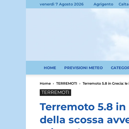
venerdì 7 Agosto 2026
Agrigento
Calta
HOME
PREVISIONI METEO
CATEGO
Home
TERREMOTI
Terremoto 5.8 in Grecia: le i
TERREMOTI
Terremoto 5.8 in
della scossa avver