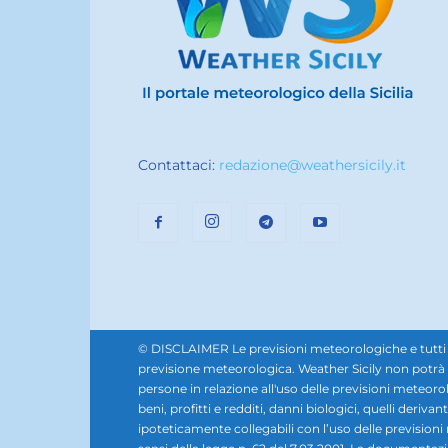
Contattaci:
redazione@weathersicily.it
© DISCLAIMER Le previsioni meteorologiche e tutti i se
previsione meteorologica. Weather Sicily non potrà e
persone in relazione all'uso delle previsioni meteorol
beni, profitti e redditi, danni biologici, quelli derivan
ipoteticamente collegabili con l’uso delle prevision