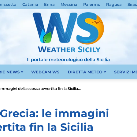
nissetta
Catania
Enna
Messina
Palermo
Ragusa
Sira
RIE NEWS
WEBCAM WS
DIRETTA METEO
SERVIZI 
Meteo
mmagini della scossa avvertita fin la Sicilia...
 Grecia: le immagini
tita fin la Sicilia
Sicilia