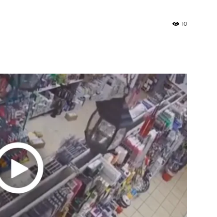
10
»
Weather
Sicily.it