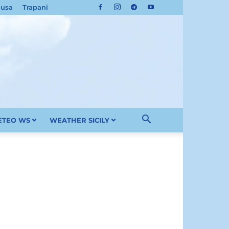
cusa
Trapani
METEO WS
WEATHER SICILY