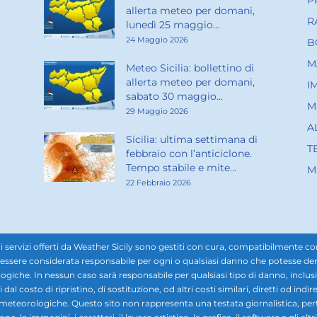
P
allerta meteo per domani,
R
lunedì 25 maggio...
24 Maggio 2026
B
M
Meteo Sicilia: bollettino di
allerta meteo per domani,
I
sabato 30 maggio...
M
29 Maggio 2026
A
Sicilia: ultima settimana di
T
febbraio con l’anticiclone.
Tempo stabile e mite...
M
22 Febbraio 2026
rvizi offerti da Weather Sicily sono gestiti con cura, compatibilmente con i d
ssere considerata responsabile per ogni o qualsiasi danno che potesse derivar
ogiche. In nessun caso sarà responsabile per qualsiasi tipo di danno, inclusi, 
ti dal costo di ripristino, di sostituzione, od altri costi similari, diretti od in
i meteorologiche. Questo sito non rappresenta una testata giornalistica, pe