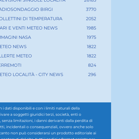
REVISIONI SINGOLE LOCALITÀ
26185
ADIOSONDAGGIO BIRGI
3770
OLLETTINI DI TEMPERATURA
2052
ARI E VENTI METEO NEWS
1985
MMAGINI NASA
1975
ETEO NEWS
1822
LLERTE METEO
1822
ERREMOTI
824
ETEO LOCALITÀ - CITY NEWS
296
ati disponibili e con i limiti naturali della
e a soggetti giuridici terzi, società, enti o
senza limitazioni, i danni derivanti dalla perdita di
diretti, incidentali o consequenziali, ovvero anche solo
rtanto non può considerarsi un prodotto editoriale ai