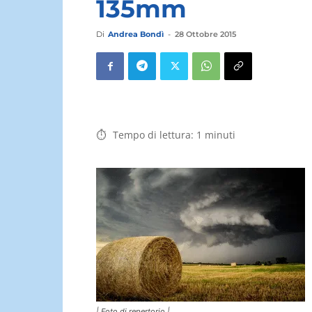
135mm
Di
Andrea Bondì
-
28 Ottobre 2015
Tempo di lettura:
1
minuti
| Foto di repertorio |