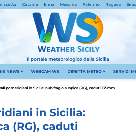
nissetta
Catania
Enna
Messina
Palermo
Ragusa
Sira
RIE NEWS
WEBCAM WS
DIRETTA METEO
SERVIZI 
Meteo
li pomeridiani in Sicilia: nubifragio a Ispica (RG), caduti 135mm
iani in Sicilia:
ca (RG), caduti
Sicilia