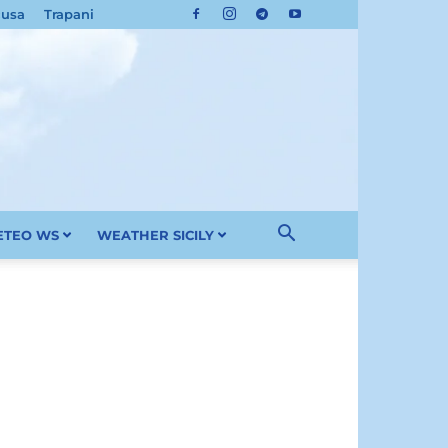
cusa
Trapani
METEO WS
WEATHER SICILY