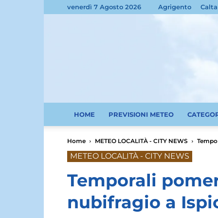
venerdì 7 Agosto 2026
Agrigento
Calta
HOME
PREVISIONI METEO
CATEGO
Home
METEO LOCALITÀ - CITY NEWS
Tempora
METEO LOCALITÀ - CITY NEWS
Temporali pomerid
nubifragio a Ispi