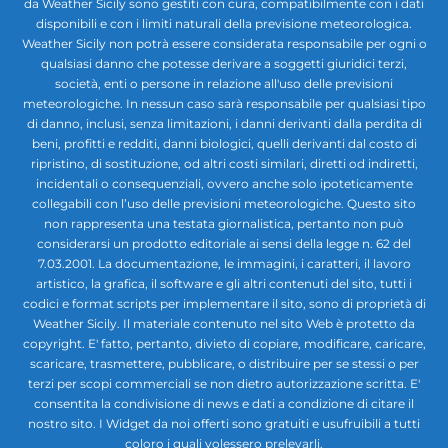
da Weather Sicily sono gestiti con cura, compatibilmente con i dati
disponibili e con i limiti naturali della previsione meteorologica.
Weather Sicily non potrà essere considerata responsabile per ogni o
qualsiasi danno che potesse derivare a soggetti giuridici terzi,
società, enti o persone in relazione all'uso delle previsioni
meteorologiche. In nessun caso sarà responsabile per qualsiasi tipo
di danno, inclusi, senza limitazioni, i danni derivanti dalla perdita di
beni, profitti e redditi, danni biologici, quelli derivanti dal costo di
ripristino, di sostituzione, od altri costi similari, diretti od indiretti,
incidentali o consequenziali, ovvero anche solo ipoteticamente
collegabili con l’uso delle previsioni meteorologiche. Questo sito
non rappresenta una testata giornalistica, pertanto non può
considerarsi un prodotto editoriale ai sensi della legge n. 62 del
7.03.2001. La documentazione, le immagini, i caratteri, il lavoro
artistico, la grafica, il software e gli altri contenuti del sito, tutti i
codici e format scripts per implementare il sito, sono di proprietà di
Weather Sicily. Il materiale contenuto nel sito Web è protetto da
copyright. E' fatto, pertanto, divieto di copiare, modificare, caricare,
scaricare, trasmettere, pubblicare, o distribuire per se stessi o per
terzi per scopi commerciali se non dietro autorizzazione scritta. E'
consentita la condivisione di news e dati a condizione di citare il
nostro sito. I Widget da noi offerti sono gratuiti e usufruibili a tutti
coloro i quali volessero prelevarli.