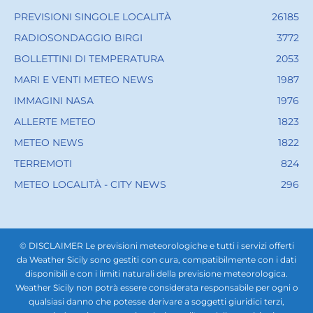
PREVISIONI SINGOLE LOCALITÀ
26185
RADIOSONDAGGIO BIRGI
3772
BOLLETTINI DI TEMPERATURA
2053
MARI E VENTI METEO NEWS
1987
IMMAGINI NASA
1976
ALLERTE METEO
1823
METEO NEWS
1822
TERREMOTI
824
METEO LOCALITÀ - CITY NEWS
296
© DISCLAIMER Le previsioni meteorologiche e tutti i servizi offerti
da Weather Sicily sono gestiti con cura, compatibilmente con i dati
disponibili e con i limiti naturali della previsione meteorologica.
Weather Sicily non potrà essere considerata responsabile per ogni o
qualsiasi danno che potesse derivare a soggetti giuridici terzi,