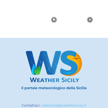
Contattaci:
redazione@weathersicily.it