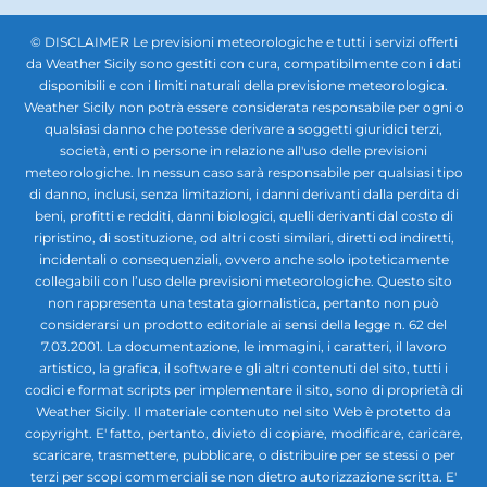
© DISCLAIMER Le previsioni meteorologiche e tutti i servizi offerti
da Weather Sicily sono gestiti con cura, compatibilmente con i dati
disponibili e con i limiti naturali della previsione meteorologica.
Weather Sicily non potrà essere considerata responsabile per ogni o
qualsiasi danno che potesse derivare a soggetti giuridici terzi,
società, enti o persone in relazione all'uso delle previsioni
meteorologiche. In nessun caso sarà responsabile per qualsiasi tipo
di danno, inclusi, senza limitazioni, i danni derivanti dalla perdita di
beni, profitti e redditi, danni biologici, quelli derivanti dal costo di
ripristino, di sostituzione, od altri costi similari, diretti od indiretti,
incidentali o consequenziali, ovvero anche solo ipoteticamente
collegabili con l’uso delle previsioni meteorologiche. Questo sito
non rappresenta una testata giornalistica, pertanto non può
considerarsi un prodotto editoriale ai sensi della legge n. 62 del
7.03.2001. La documentazione, le immagini, i caratteri, il lavoro
artistico, la grafica, il software e gli altri contenuti del sito, tutti i
codici e format scripts per implementare il sito, sono di proprietà di
Weather Sicily. Il materiale contenuto nel sito Web è protetto da
copyright. E' fatto, pertanto, divieto di copiare, modificare, caricare,
scaricare, trasmettere, pubblicare, o distribuire per se stessi o per
terzi per scopi commerciali se non dietro autorizzazione scritta. E'