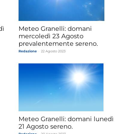
»
dì
Meteo Granelli: domani
mercoledì 23 Agosto
prevalentemente sereno.
Redazione
-
22 Agosto 2023
Weather
Sicily.it
Meteo Granelli: domani lunedì
21 Agosto sereno.
Redazione
-
20 Agosto 2023