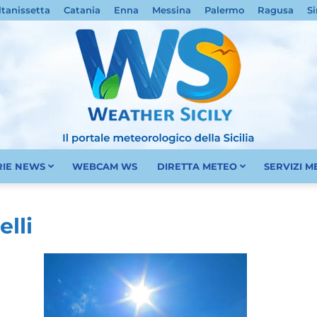
ltanissetta
Catania
Enna
Messina
Palermo
Ragusa
Si
RIE NEWS
WEBCAM WS
DIRETTA METEO
SERVIZI 
Meteo
elli
Sicilia