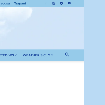
racusa
Trapani
METEO WS
WEATHER SICILY