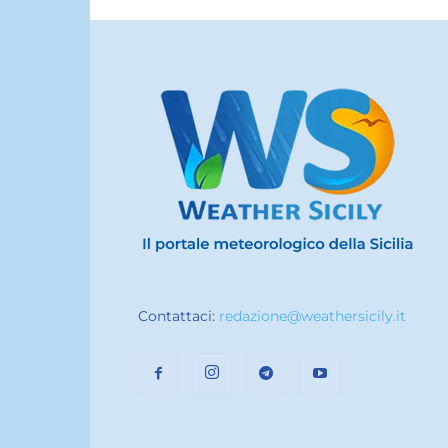
Contattaci:
redazione@weathersicily.it