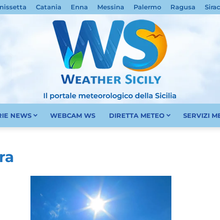
nissetta
Catania
Enna
Messina
Palermo
Ragusa
Sira
RIE NEWS
WEBCAM WS
DIRETTA METEO
SERVIZI 
Meteo
ra
Sicilia