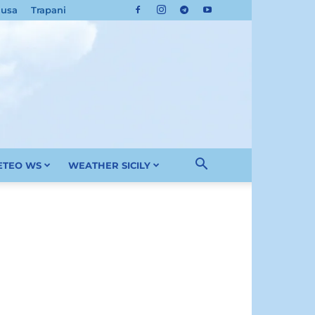
cusa
Trapani
METEO WS
WEATHER SICILY