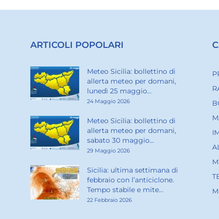
ARTICOLI POPOLARI
C
Meteo Sicilia: bollettino di
P
allerta meteo per domani,
R
lunedì 25 maggio...
24 Maggio 2026
B
M
Meteo Sicilia: bollettino di
allerta meteo per domani,
I
sabato 30 maggio...
A
29 Maggio 2026
M
Sicilia: ultima settimana di
T
febbraio con l’anticiclone.
Tempo stabile e mite...
M
22 Febbraio 2026