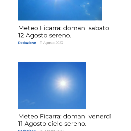
»
Meteo Ficarra: domani sabato
12 Agosto sereno.
Redazione
-
11 Agosto 2023
Weather
Sicily.it
Meteo Ficarra: domani venerdì
11 Agosto cielo sereno.