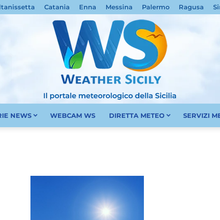
ltanissetta
Catania
Enna
Messina
Palermo
Ragusa
Si
RIE NEWS
WEBCAM WS
DIRETTA METEO
SERVIZI 
Meteo
Sicilia