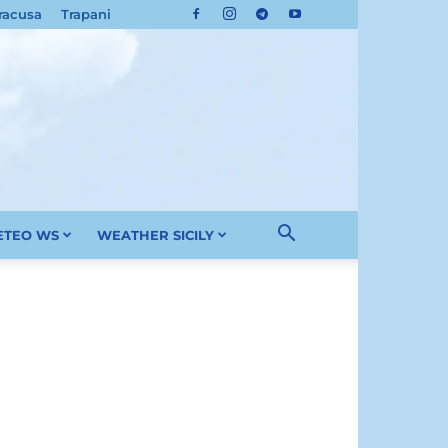
racusa
Trapani
METEO WS
WEATHER SICILY