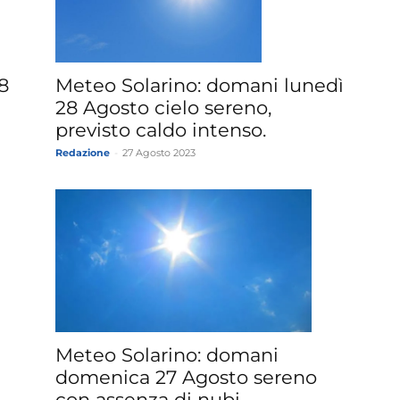
»
8
Meteo Solarino: domani lunedì
28 Agosto cielo sereno,
previsto caldo intenso.
Redazione
-
27 Agosto 2023
Weather
Sicily.it
Meteo Solarino: domani
domenica 27 Agosto sereno
con assenza di nubi,...