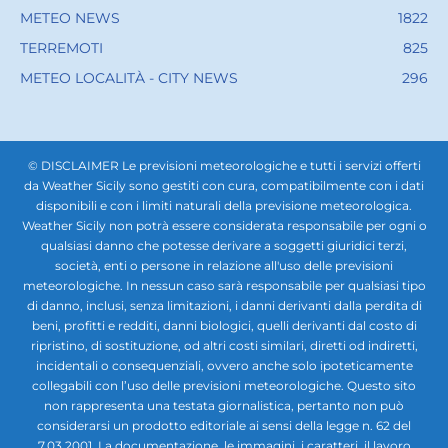
METEO NEWS
1822
TERREMOTI
825
METEO LOCALITÀ - CITY NEWS
296
© DISCLAIMER Le previsioni meteorologiche e tutti i servizi offerti
da Weather Sicily sono gestiti con cura, compatibilmente con i dati
disponibili e con i limiti naturali della previsione meteorologica.
Weather Sicily non potrà essere considerata responsabile per ogni o
qualsiasi danno che potesse derivare a soggetti giuridici terzi,
società, enti o persone in relazione all'uso delle previsioni
meteorologiche. In nessun caso sarà responsabile per qualsiasi tipo
di danno, inclusi, senza limitazioni, i danni derivanti dalla perdita di
beni, profitti e redditi, danni biologici, quelli derivanti dal costo di
ripristino, di sostituzione, od altri costi similari, diretti od indiretti,
incidentali o consequenziali, ovvero anche solo ipoteticamente
collegabili con l’uso delle previsioni meteorologiche. Questo sito
non rappresenta una testata giornalistica, pertanto non può
considerarsi un prodotto editoriale ai sensi della legge n. 62 del
7.03.2001. La documentazione, le immagini, i caratteri, il lavoro