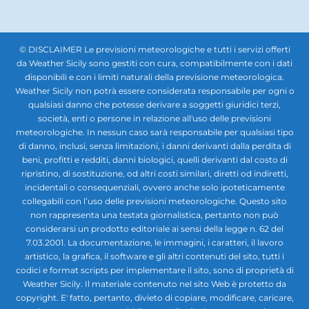
© DISCLAIMER Le previsioni meteorologiche e tutti i servizi offerti
da Weather Sicily sono gestiti con cura, compatibilmente con i dati
disponibili e con i limiti naturali della previsione meteorologica.
Weather Sicily non potrà essere considerata responsabile per ogni o
qualsiasi danno che potesse derivare a soggetti giuridici terzi,
società, enti o persone in relazione all'uso delle previsioni
meteorologiche. In nessun caso sarà responsabile per qualsiasi tipo
di danno, inclusi, senza limitazioni, i danni derivanti dalla perdita di
beni, profitti e redditi, danni biologici, quelli derivanti dal costo di
ripristino, di sostituzione, od altri costi similari, diretti od indiretti,
incidentali o consequenziali, ovvero anche solo ipoteticamente
collegabili con l’uso delle previsioni meteorologiche. Questo sito
non rappresenta una testata giornalistica, pertanto non può
considerarsi un prodotto editoriale ai sensi della legge n. 62 del
7.03.2001. La documentazione, le immagini, i caratteri, il lavoro
artistico, la grafica, il software e gli altri contenuti del sito, tutti i
codici e format scripts per implementare il sito, sono di proprietà di
Weather Sicily. Il materiale contenuto nel sito Web è protetto da
copyright. E' fatto, pertanto, divieto di copiare, modificare, caricare,