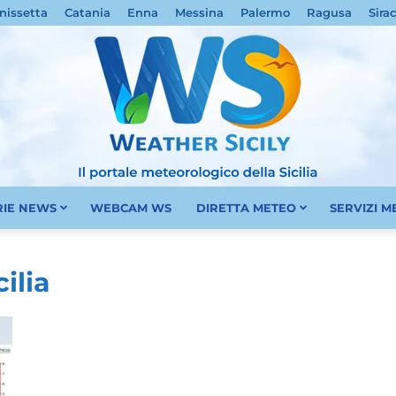
nissetta
Catania
Enna
Messina
Palermo
Ragusa
Sira
RIE NEWS
WEBCAM WS
DIRETTA METEO
SERVIZI 
Meteo
ilia
Sicilia