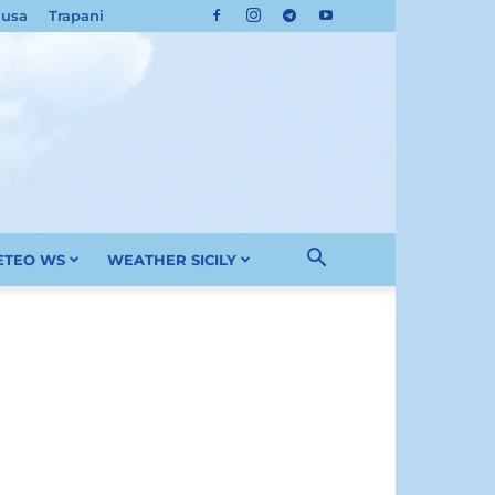
cusa
Trapani
METEO WS
WEATHER SICILY