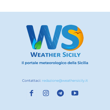
Contattaci:
redazione@weathersicily.it