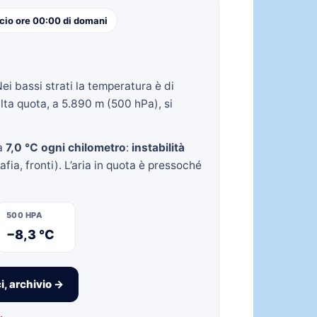
cio ore 00:00 di domani
Nei bassi strati la temperatura è di
lta quota, a 5.890 m (500 hPa), si
ca
7,0 °C ogni chilometro
:
instabilità
fia, fronti). L’aria in quota è pressoché
500 HPA
−8,3 °C
i, archivio →