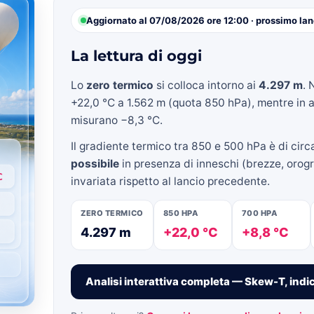
Aggiornato al 07/08/2026 ore 12:00 · prossimo lan
La lettura di oggi
»
Lo
zero termico
si colloca intorno ai
4.297 m
. 
+22,0 °C a 1.562 m (quota 850 hPa), mentre in a
misurano −8,3 °C.
Il gradiente termico tra 850 e 500 hPa è di cir
Weather
possibile
in presenza di inneschi (brezze, orogra
invariata rispetto al lancio precedente.
ZERO TERMICO
850 HPA
700 HPA
4.297 m
+22,0 °C
+8,8 °C
Sicily.it
Analisi interattiva completa — Skew-T, indic