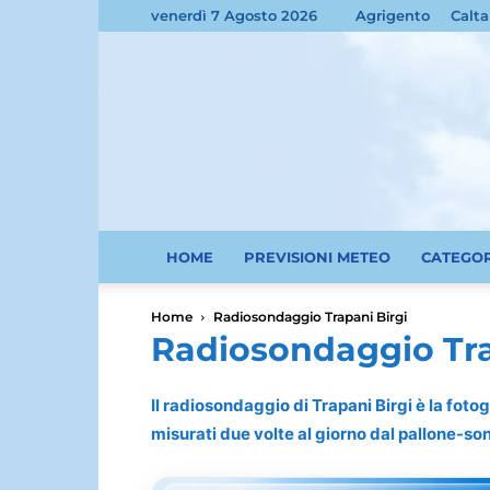
venerdì 7 Agosto 2026
Agrigento
Calta
HOME
PREVISIONI METEO
CATEGO
Home
Radiosondaggio Trapani Birgi
Radiosondaggio Tra
Il radiosondaggio di Trapani Birgi è la fotog
misurati due volte al giorno dal pallone-so