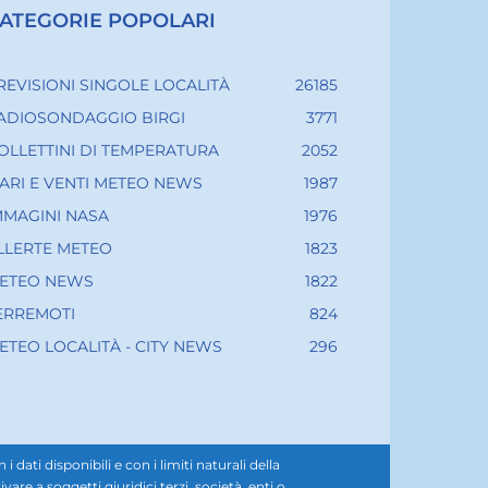
ATEGORIE POPOLARI
REVISIONI SINGOLE LOCALITÀ
26185
ADIOSONDAGGIO BIRGI
3771
OLLETTINI DI TEMPERATURA
2052
ARI E VENTI METEO NEWS
1987
MMAGINI NASA
1976
LLERTE METEO
1823
ETEO NEWS
1822
ERREMOTI
824
ETEO LOCALITÀ - CITY NEWS
296
ati disponibili e con i limiti naturali della
e a soggetti giuridici terzi, società, enti o