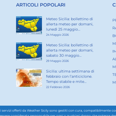
ARTICOLI POPOLARI
C
Meteo Sicilia: bollettino di
P
allerta meteo per domani,
R
lunedì 25 maggio...
24 Maggio 2026
B
M
Meteo Sicilia: bollettino di
allerta meteo per domani,
I
sabato 30 maggio...
A
29 Maggio 2026
M
Sicilia: ultima settimana di
T
febbraio con l’anticiclone.
Tempo stabile e mite...
M
22 Febbraio 2026
rvizi offerti da Weather Sicily sono gestiti con cura, compatibilmente con i d
ssere considerata responsabile per ogni o qualsiasi danno che potesse derivar