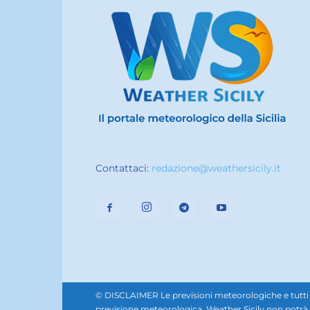
Contattaci:
redazione@weathersicily.it
© DISCLAIMER Le previsioni meteorologiche e tutti i se
previsione meteorologica. Weather Sicily non potrà e