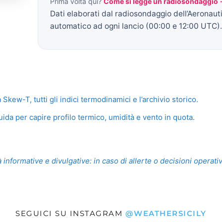
Prima volta qui?
Come si legge un radiosondaggio
Dati elaborati dal radiosondaggio dell’Aeronaut
automatico ad ogni lancio (00:00 e 12:00 UTC).
ew-T, tutti gli indici termodinamici e l’archivio storico.
ida per capire profilo termico, umidità e vento in quota.
 informative e divulgative: in caso di allerte o decisioni operati
SEGUICI SU INSTAGRAM
@WEATHERSICILY