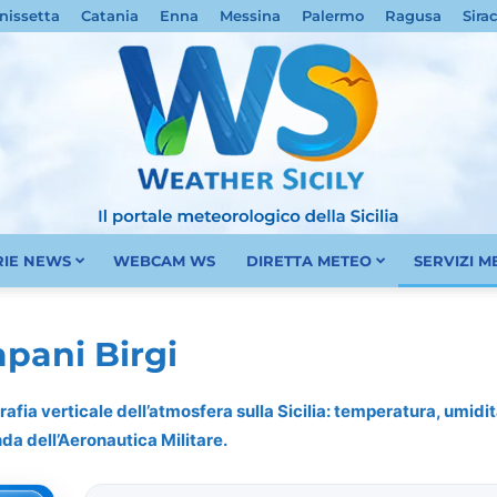
nissetta
Catania
Enna
Messina
Palermo
Ragusa
Sira
RIE NEWS
WEBCAM WS
DIRETTA METEO
SERVIZI 
Meteo
pani Birgi
rafia verticale dell’atmosfera sulla Sicilia: temperatura, umidità
nda dell’Aeronautica Militare.
Sicilia