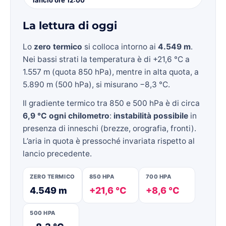
La lettura di oggi
Lo
zero termico
si colloca intorno ai
4.549 m
.
Nei bassi strati la temperatura è di +21,6 °C a
1.557 m (quota 850 hPa), mentre in alta quota, a
5.890 m (500 hPa), si misurano −8,3 °C.
Il gradiente termico tra 850 e 500 hPa è di circa
6,9 °C ogni chilometro
:
instabilità possibile
in
presenza di inneschi (brezze, orografia, fronti).
L’aria in quota è pressoché invariata rispetto al
lancio precedente.
ZERO TERMICO
850 HPA
700 HPA
4.549 m
+21,6 °C
+8,6 °C
500 HPA