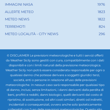
IMMAGINI NASA
1976
ALLERTE METEO
1823
METEO NEWS
1822
TERREMOTI
824
METEO LOCALITÀ - CITY NEWS
296
© DISCLAIMER Le previsioni meteorologiche e tutti i servizi offerti
da Weather Sicily sono gestiti con cura, compatibilmente con i dati
disponibili e con i limiti naturali della previsione meteorologica.
Weather Sicily non potrà essere considerata responsabile per ogni o
qualsiasi danno che potesse derivare a soggetti giuridici terzi,
società, enti o persone in relazione all'uso delle previsioni
meteorologiche. In nessun caso sarà responsabile per qualsiasi tipo
di danno, inclusi, senza limitazioni, i danni derivanti dalla perdita di
beni, profitti e redditi, danni biologici, quelli derivanti dal costo di
ripristino, di sostituzione, od altri costi similari, diretti od indiretti,
incidentali o consequenziali, ovvero anche solo ipoteticamente
collegabili con l’uso delle previsioni meteorologiche. Questo sito