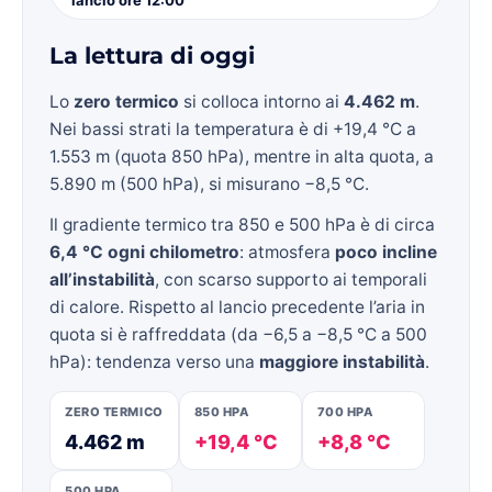
La lettura di oggi
Lo
zero termico
si colloca intorno ai
4.462 m
.
Nei bassi strati la temperatura è di +19,4 °C a
1.553 m (quota 850 hPa), mentre in alta quota, a
5.890 m (500 hPa), si misurano −8,5 °C.
Il gradiente termico tra 850 e 500 hPa è di circa
6,4 °C ogni chilometro
: atmosfera
poco incline
all’instabilità
, con scarso supporto ai temporali
di calore. Rispetto al lancio precedente l’aria in
quota si è raffreddata (da −6,5 a −8,5 °C a 500
hPa): tendenza verso una
maggiore instabilità
.
ZERO TERMICO
850 HPA
700 HPA
4.462 m
+19,4 °C
+8,8 °C
500 HPA