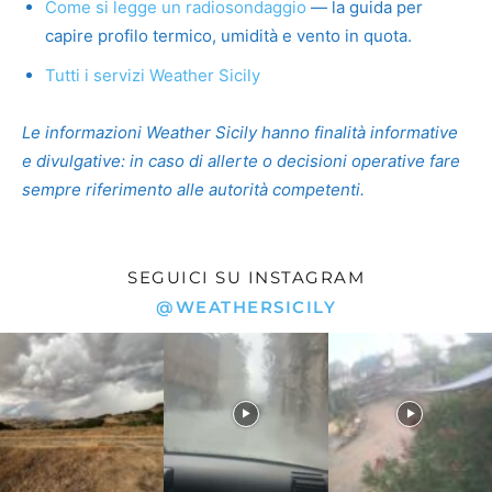
Come si legge un radiosondaggio
— la guida per
capire profilo termico, umidità e vento in quota.
Tutti i servizi Weather Sicily
Le informazioni Weather Sicily hanno finalità informative
e divulgative: in caso di allerte o decisioni operative fare
sempre riferimento alle autorità competenti.
SEGUICI SU INSTAGRAM
@WEATHERSICILY