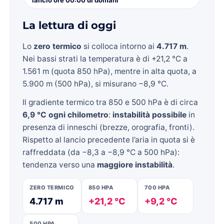
La lettura di oggi
Lo
zero termico
si colloca intorno ai
4.717 m
.
Nei bassi strati la temperatura è di +21,2 °C a
1.561 m (quota 850 hPa), mentre in alta quota, a
5.900 m (500 hPa), si misurano −8,9 °C.
Il gradiente termico tra 850 e 500 hPa è di circa
6,9 °C ogni chilometro
:
instabilità possibile
in
presenza di inneschi (brezze, orografia, fronti).
Rispetto al lancio precedente l’aria in quota si è
raffreddata (da −8,3 a −8,9 °C a 500 hPa):
tendenza verso una
maggiore instabilità
.
ZERO TERMICO
850 HPA
700 HPA
4.717 m
+21,2 °C
+9,2 °C
500 HPA