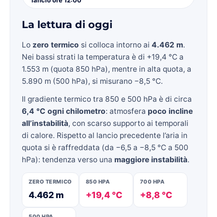
La lettura di oggi
Lo
zero termico
si colloca intorno ai
4.462 m
.
Nei bassi strati la temperatura è di +19,4 °C a
1.553 m (quota 850 hPa), mentre in alta quota, a
5.890 m (500 hPa), si misurano −8,5 °C.
Il gradiente termico tra 850 e 500 hPa è di circa
6,4 °C ogni chilometro
: atmosfera
poco incline
all’instabilità
, con scarso supporto ai temporali
di calore. Rispetto al lancio precedente l’aria in
quota si è raffreddata (da −6,5 a −8,5 °C a 500
hPa): tendenza verso una
maggiore instabilità
.
ZERO TERMICO
850 HPA
700 HPA
4.462 m
+19,4 °C
+8,8 °C
500 HPA