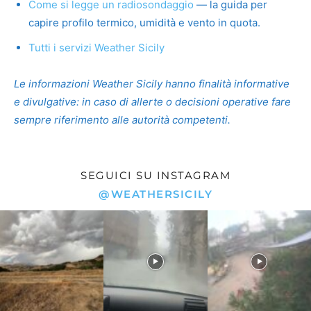
Come si legge un radiosondaggio
— la guida per
capire profilo termico, umidità e vento in quota.
Tutti i servizi Weather Sicily
Le informazioni Weather Sicily hanno finalità informative
e divulgative: in caso di allerte o decisioni operative fare
sempre riferimento alle autorità competenti.
SEGUICI SU INSTAGRAM
@WEATHERSICILY