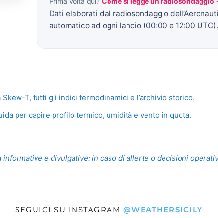
Prima volta qui?
Come si legge un radiosondaggio
Dati elaborati dal radiosondaggio dell’Aeronaut
automatico ad ogni lancio (00:00 e 12:00 UTC).
ew-T, tutti gli indici termodinamici e l’archivio storico.
ida per capire profilo termico, umidità e vento in quota.
 informative e divulgative: in caso di allerte o decisioni operati
SEGUICI SU INSTAGRAM
@WEATHERSICILY