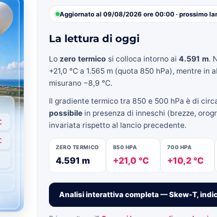
Aggiornato al 09/08/2026 ore 00:00 · prossimo la
La lettura di oggi
»
Lo
zero termico
si colloca intorno ai
4.591 m
. 
+21,0 °C a 1.565 m (quota 850 hPa), mentre in al
misurano −8,9 °C.
Il gradiente termico tra 850 e 500 hPa è di cir
Weather
possibile
in presenza di inneschi (brezze, orogra
invariata rispetto al lancio precedente.
ZERO TERMICO
850 HPA
700 HPA
4.591 m
+21,0 °C
+10,2 °C
Sicily.it
Analisi interattiva completa — Skew-T, indic