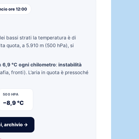
ncio ore 12:00
Nei bassi strati la temperatura è di
ta quota, a 5.910 m (500 hPa), si
ca
6,9 °C ogni chilometro
:
instabilità
fia, fronti). L’aria in quota è pressoché
500 HPA
−8,9 °C
i, archivio →