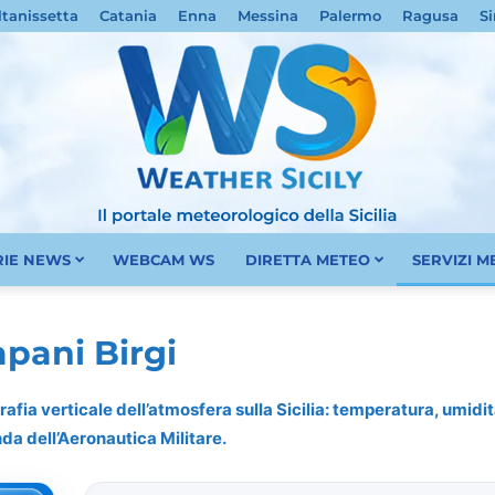
ltanissetta
Catania
Enna
Messina
Palermo
Ragusa
Si
RIE NEWS
WEBCAM WS
DIRETTA METEO
SERVIZI 
Meteo
pani Birgi
rafia verticale dell’atmosfera sulla Sicilia: temperatura, umidità
nda dell’Aeronautica Militare.
Sicilia