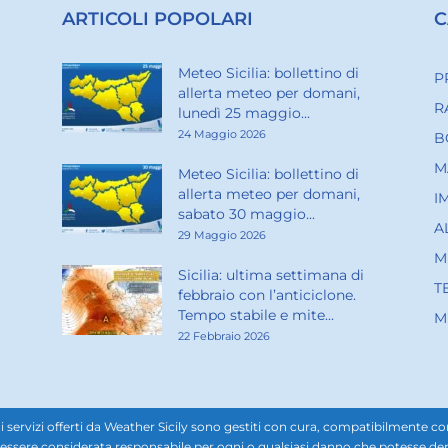
ARTICOLI POPOLARI
C
Meteo Sicilia: bollettino di
P
allerta meteo per domani,
R
lunedì 25 maggio...
24 Maggio 2026
B
M
Meteo Sicilia: bollettino di
allerta meteo per domani,
I
sabato 30 maggio...
A
29 Maggio 2026
M
Sicilia: ultima settimana di
T
febbraio con l’anticiclone.
Tempo stabile e mite...
M
22 Febbraio 2026
rvizi offerti da Weather Sicily sono gestiti con cura, compatibilmente con i d
ssere considerata responsabile per ogni o qualsiasi danno che potesse derivar