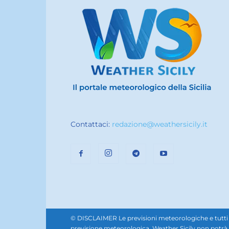
Contattaci:
redazione@weathersicily.it
© DISCLAIMER Le previsioni meteorologiche e tutti i se
previsione meteorologica. Weather Sicily non potrà e