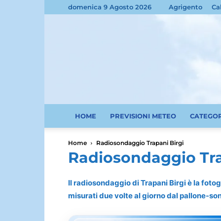
domenica 9 Agosto 2026
Agrigento
Ca
HOME
PREVISIONI METEO
CATEGO
Home
Radiosondaggio Trapani Birgi
Radiosondaggio Tra
Il radiosondaggio di Trapani Birgi è la fotog
misurati due volte al giorno dal pallone-so