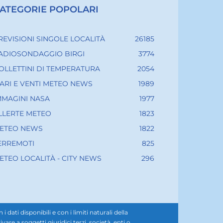
ATEGORIE POPOLARI
REVISIONI SINGOLE LOCALITÀ
26185
ADIOSONDAGGIO BIRGI
3774
OLLETTINI DI TEMPERATURA
2054
ARI E VENTI METEO NEWS
1989
MMAGINI NASA
1977
LLERTE METEO
1823
ETEO NEWS
1822
ERREMOTI
825
ETEO LOCALITÀ - CITY NEWS
296
ati disponibili e con i limiti naturali della
e a soggetti giuridici terzi, società, enti o