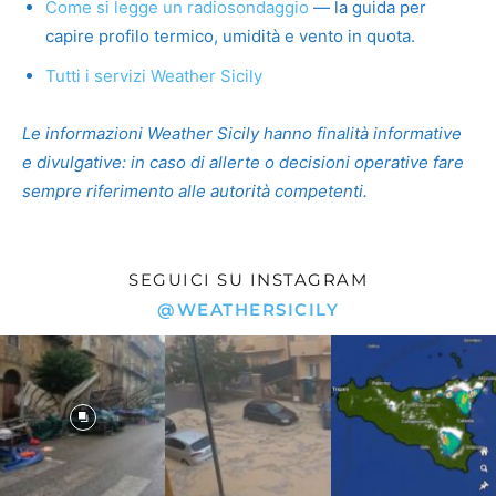
Come si legge un radiosondaggio
— la guida per
capire profilo termico, umidità e vento in quota.
Tutti i servizi Weather Sicily
Le informazioni Weather Sicily hanno finalità informative
e divulgative: in caso di allerte o decisioni operative fare
sempre riferimento alle autorità competenti.
SEGUICI SU INSTAGRAM
@WEATHERSICILY