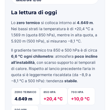
La lettura di oggi
Lo
zero termico
si colloca intorno ai
4.649 m
.
Nei bassi strati la temperatura è di +20,4 °C a
1.569 m (quota 850 hPa), mentre in alta quota, a
5.920 m (500 hPa), si misurano −8,1 °C.
Il gradiente termico tra 850 e 500 hPa è di circa
6,6 °C ogni chilometro
: atmosfera
poco incline
all’instabilità
, con scarso supporto ai temporali
di calore. Rispetto al lancio precedente l’aria in
quota si è leggermente riscaldata (da −8,9 a
−8,1 °C a 500 hPa): tendenza
stabile
.
ZERO TERMICO
850 HPA
700 HPA
4.649 m
+20,4 °C
+10,0 °C
500 HPA